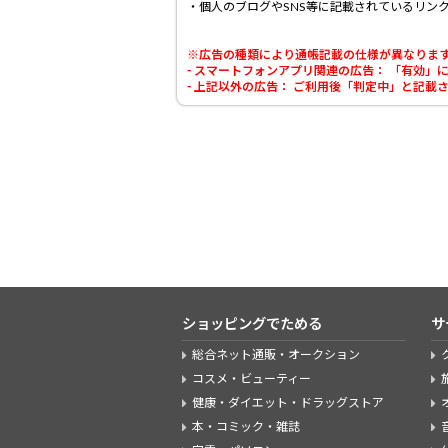
・個人のブログやSNS等に記載されているリン
※広告の種類により通帳記載の仕様が異なりま
- スマートフォンアプリ関連の広告： 「有効
- 上記以外の広告： ご利用後「判定中」と記
ショッピングでためる
サ
総合ネット通販・オークション
コスメ・ビューティー
健康・ダイエット・ドラッグストア
本・コミック・雑誌