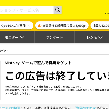
現金やギフト券に交換できるポイントサイト | ハピタス
ポ
！Qoo10メガポ開催中！
楽天銀行 口座開設で最大6,000pt
【最大42,
モニター
アンケート
レシ活
典をゲット
Mistplay: ゲームで遊んで特典をゲット
この広告は終了してい
※現在表示されているポイント対象条件は、掲載終了時点のものです。
※掲載途中で、ポイント対象条件に変更があった場合は、お申し込み時のポイント対象条件を
ントの対象となります。
判定までの期間
インストール後、条件達成後15分以内
通帳記載の目安
15分以内