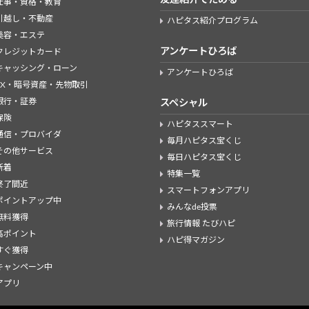
仕事・資格・教育
引越し・不動産
ハピタス紹介プログラム
美容・エステ
アンケートひろば
クレジットカード
キャッシング・ローン
アンケートひろば
FX・暗号資産・先物取引
銀行・証券
スペシャル
保険
ハピタススマート
通信・プロバイダ
毎月ハピタス宝くじ
その他サービス
毎日ハピタス宝くじ
新着
特集一覧
終了間近
スマートフォンアプリ
ポイントアップ中
みんなde投票
無料獲得
旅行情報 たびハピ
高ポイント
ハピ得マガジン
すぐ獲得
キャンペーン中
アプリ