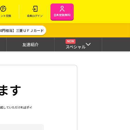
会員登録(無料)
イント交換
会員ログイン
000円相当】三菱ＵＦＪカード
NEW
友達紹介
スペシャル
ます
達成していただければポイ