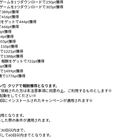
なゲームを1つダウンロードで250pt獲得
なゲームを3つダウンロードで305pt獲得
389pt獲得
416pt獲得
をゲットで444pt獲得
666pt獲得
pt獲得
4pt獲得
55pt獲得
110pt獲得
で1221pt獲得
で1388pt獲得
、報酬をゲットで722pt獲得
pt獲得
で1499pt獲得
で1776pt獲得
ン!!】クリアで報酬獲得となります。
ご挑戦された方は本注意事項に同意の上、ご利用するものとします※
起動をしてください※
初回にインストールされたキャンペーンが適用されます※
件適用となります。
ルした際の条件が適用されます。
30日以内まで、
して60日以内までとなります。