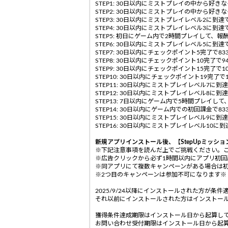
STEP1: 30日以内にミストプレイの中から好き
STEP2: 30日以内にミストプレイの中から好き
STEP3: 30日以内にミストプレイレベル2に到達で
STEP4: 30日以内にミストプレイレベル3に到達で
STEP5: 初日にゲーム内で2時間プレイして、報酬
STEP6: 30日以内にミストプレイレベル5に到達で
STEP7: 30日以内にチェックポイント5完了で833
STEP8: 30日以内にチェックポイント10完了で94
STEP9: 30日以内にチェックポイント15完了で10
STEP10: 30日以内にチェックポイント19完了で1
STEP11: 30日以内にミストプレイレベル7に到達
STEP12: 30日以内にミストプレイレベル8に到達
STEP13: 7日以内にゲーム内で5時間プレイして
STEP14: 30日以内にゲーム内での初回課金で833
STEP15: 30日以内にミストプレイレベル9に到達
STEP16: 30日以内にミストプレイレベル10に到達
新規アプリインストール後、【StepUpミッショ
※下記注意事項を読んだ上でご挑戦ください。
※広告クリックから必ず1時間以内にアプリ初回
※同アプリにて複数キャンペーンがある場合は
※2つ目のキャンペーンは参加不可になります※
2025/9/24以降にインストールされた方が条
それ以前にインストールされた方はインストー
獲得条件達成期限はインストール日から起算して
お問い合わせ受付期限はインストール日から起算