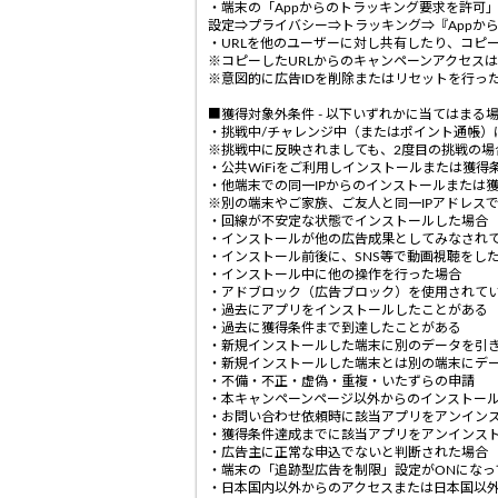
・端末の「Appからのトラッキング要求を許可
設定⇒プライバシー⇒トラッキング⇒『Appか
・URLを他のユーザーに対し共有したり、コピ
※コピーしたURLからのキャンペーンアクセス
※意図的に広告IDを削除またはリセットを行っ
■獲得対象外条件 - 以下いずれかに当てはまる
・挑戦中/チャレンジ中（またはポイント通帳）
※挑戦中に反映されましても、2度目の挑戦の場
・公共WiFiをご利用しインストールまたは獲得
・他端末での同一IPからのインストールまたは
※別の端末やご家族、ご友人と同一IPアドレス
・回線が不安定な状態でインストールした場合
・インストールが他の広告成果としてみなされ
・インストール前後に、SNS等で動画視聴をし
・インストール中に他の操作を行った場合
・アドブロック（広告ブロック）を使用されて
・過去にアプリをインストールしたことがある
・過去に獲得条件まで到達したことがある
・新規インストールした端末に別のデータを引
・新規インストールした端末とは別の端末にデ
・不備・不正・虚偽・重複・いたずらの申請
・本キャンペーンページ以外からのインストー
・お問い合わせ依頼時に該当アプリをアンイン
・獲得条件達成までに該当アプリをアンインス
・広告主に正常な申込でないと判断された場合
・端末の「追跡型広告を制限」設定がONになっ
・日本国内以外からのアクセスまたは日本国以外