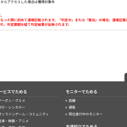
クからアクセスした場合は獲得対象外
す。
」になった際に初めて通帳記載されます。「判定中」または「無効」の場合、通帳記載
載され、判定期間を経て判定結果が反映されます。
ービスでためる
モニターでためる
クーポン・グルメ
店舗
旅行・レンタカー
通販
オンラインゲーム・コミュニティ
現在進行中のモニター
音楽・映画・アニメ
友達紹介でためる