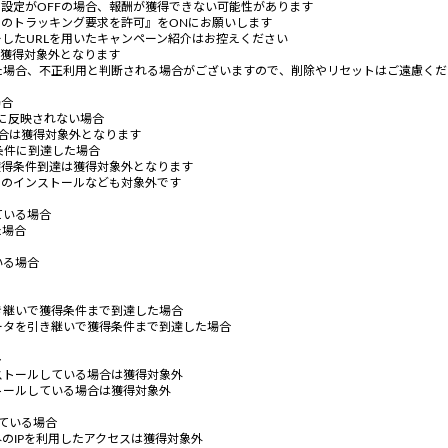
」設定がOFFの場合、報酬が獲得できない可能性があります
らのトラッキング要求を許可』をONにお願いします
ーしたURLを用いたキャンペーン紹介はお控えください
は獲得対象外となります
た場合、不正利用と判断される場合がございますので、削除やリセットはご遠慮く
場合
に反映されない場合
合は獲得対象外となります
条件に到達した場合
獲得条件到達は獲得対象外となります
でのインストールなども対象外です
ている場合
た場合
いる場合
き継いで獲得条件まで到達した場合
ータを引き継いで獲得条件まで到達した場合
ル
ストールしている場合は獲得対象外
トールしている場合は獲得対象外
ている場合
のIPを利用したアクセスは獲得対象外