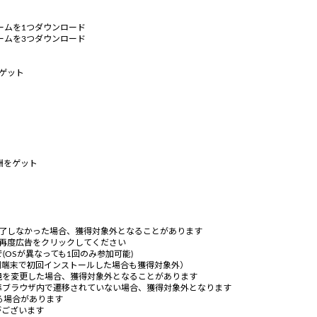
ームを1つダウンロード
ームを3つダウンロード
ゲット
酬をゲット
完了しなかった場合、獲得対象外となることがあります
に再度広告をクリックしてください
(OSが異なっても1回のみ参加可能)
別端末で初回インストールした場合も獲得対象外）
境を変更した場合、獲得対象外となることがあります
準ブラウザ内で遷移されていない場合、獲得対象外となります
る場合があります
がございます