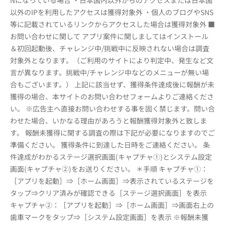
Nになっている場合 ・日本国内以外からのアクセスまたは日本国
以外のIPを利用したアクセスは獲得対象外 ・個人のブログやSNS
等に記載されているリンクからアクセスした場合は獲得対象外 ■
お問い合わせに関して アプリ案件に関しましてはインストール
＆初回起動後、チャレンジ中/挑戦中に反映されない場合は調査
対象外となります。（ご利用のサイトにより判定中、発生など文
言が異なります。挑戦中/チャレンジ中などのメニューが無い場
合もございます。） 上記に該当せず、獲得条件達成後に報酬が未
獲得の場合、本サイトのお問い合わせフォームよりご連絡くださ
い。 ※広告主へ直接お問い合わせする事を固く禁じます。問い合
わせた場合、いかなる理由があろうと報酬獲得対象外と致しま
す。 報酬未獲得に関する調査の際は下記が必要になりますのでご
準備ください。 獲得条件に到達した日時をご連絡ください。 条
件達成がわかるステージ選択画面(キャプチャ①)とシステム設定
画面(キャプチャ②)をお送りください。 ＊手順 キャプチャ①：
［アプリを起動］⇒［ホーム画面］⇒表示されているステージを
タップ⇒クリア済みが確認できる［ステージ選択画面］を表示
キャプチャ②：［アプリを起動］⇒［ホーム画面］⇒画面右上の
歯車マークをタップ⇒［システム設定画面］を表示 ※報酬未獲