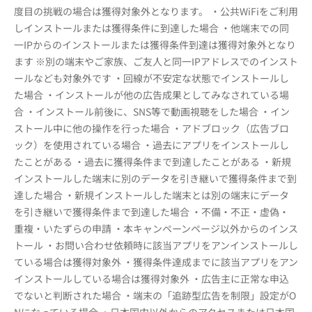
度目の挑戦の場合は獲得対象外となります。 ・公共WiFiをご利用
しインストールまたは獲得条件に到達した場合 ・他端末での同
一IPからのインストールまたは獲得条件到達は獲得対象外となり
ます ※別の端末やご家族、ご友人と同一IPアドレスでのインスト
ールなども対象外です ・回線が不安定な状態でインストールし
た場合 ・インストールが他の広告成果としてみなされている場
合 ・インストール前後に、SNS等で動画視聴をした場合 ・イン
ストール中に他の操作を行った場合 ・アドブロック（広告ブロ
ック）を使用されている場合 ・過去にアプリをインストールし
たことがある ・過去に獲得条件まで到達したことがある ・新規
インストールした端末に別のデータを引き継いで獲得条件まで到
達した場合 ・新規インストールした端末とは別の端末にデータ
を引き継いで獲得条件まで到達した場合 ・不備・不正・虚偽・
重複・いたずらの申請 ・本キャンペーンページ以外からのインス
トール ・お問い合わせ依頼時に該当アプリをアンインストールし
ている場合は獲得対象外 ・獲得条件達成までに該当アプリをアン
インストールしている場合は獲得対象外 ・広告主に正常な申込
でないと判断された場合 ・端末の「追跡型広告を制限」設定がO