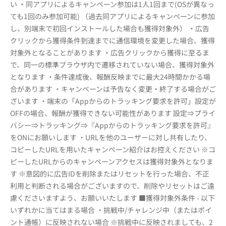
い ・同アプリによるキャンペーン参加は1人1回まで(OSが異なっ
ても1回のみ参加可能) （過去同アプリによるキャンペーンに参加
し、別端末で初回インストールした場合も獲得対象外） ・広告
クリックから獲得条件到達までに通信環境を変更した場合、獲得
対象外となることがあります ・広告クリックから獲得に至るま
で、同一の標準ブラウザ内で遷移されていない場合、獲得対象外
となります ・条件達成後、報酬反映までに最大24時間かかる場
合があります ・キャンペーンは予告なく変更・終了する場合がご
ざいます ・端末の「Appからのトラッキング要求を許可」設定が
OFFの場合、報酬が獲得できない可能性があります 設定⇒プライ
バシー⇒トラッキング⇒『Appからのトラッキング要求を許可』
をONにお願いします ・URLを他のユーザーに対し共有したり、
コピーしたURLを用いたキャンペーン紹介はお控えください ※コ
ピーしたURLからのキャンペーンアクセスは獲得対象外となりま
す ※意図的に広告IDを削除またはリセットを行った場合、不正
利用と判断される場合がございますので、削除やリセットはご遠
慮くださいますよう、お願いいたします ■獲得対象外条件 - 以下
いずれかに当てはまる場合 ・挑戦中/チャレンジ中（またはポイ
ント通帳）に反映されない場合 ※挑戦中に反映されましても、2