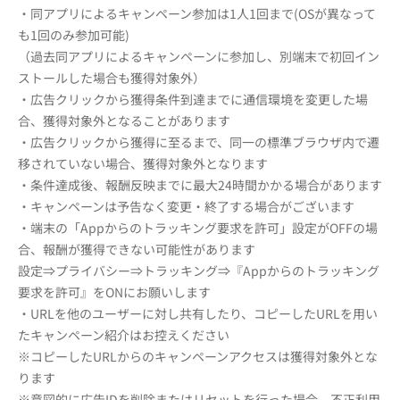
・同アプリによるキャンペーン参加は1人1回まで(OSが異なって
も1回のみ参加可能)
（過去同アプリによるキャンペーンに参加し、別端末で初回イン
ストールした場合も獲得対象外）
・広告クリックから獲得条件到達までに通信環境を変更した場
合、獲得対象外となることがあります
・広告クリックから獲得に至るまで、同一の標準ブラウザ内で遷
移されていない場合、獲得対象外となります
・条件達成後、報酬反映までに最大24時間かかる場合があります
・キャンペーンは予告なく変更・終了する場合がございます
・端末の「Appからのトラッキング要求を許可」設定がOFFの場
合、報酬が獲得できない可能性があります
設定⇒プライバシー⇒トラッキング⇒『Appからのトラッキング
要求を許可』をONにお願いします
・URLを他のユーザーに対し共有したり、コピーしたURLを用い
たキャンペーン紹介はお控えください
※コピーしたURLからのキャンペーンアクセスは獲得対象外とな
ります
※意図的に広告IDを削除またはリセットを行った場合、不正利用