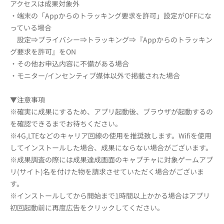
アクセスは成果対象外
・端末の「Appからのトラッキング要求を許可」設定がOFFにな
っている場合
設定⇒プライバシー⇒トラッキング⇒『Appからのトラッキン
グ要求を許可』をON
・その他お申込内容に不備がある場合
・モニター/インセンティブ媒体以外で掲載された場合
▼注意事項
※確実に成果にするため、アプリ起動後、ブラウザが起動するの
を確認できるまでお待ちください。
※4G,LTEなどのキャリア回線の使用を推奨致します。Wifiを使用
してインストールした場合、成果にならない場合がございます。
※成果調査の際には成果達成画面のキャプチャに対象ゲームアプ
リ(サイト)名を付けた物を請求させていただく場合がございま
す。
※インストールしてから開始まで1時間以上かかる場合はアプリ
初回起動前に再度広告をクリックしてください。