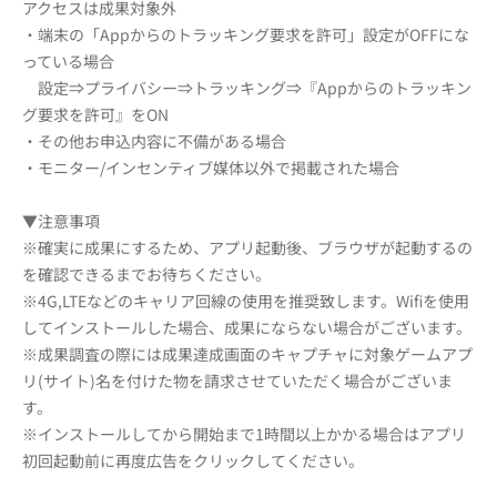
アクセスは成果対象外
・端末の「Appからのトラッキング要求を許可」設定がOFFにな
っている場合
設定⇒プライバシー⇒トラッキング⇒『Appからのトラッキン
グ要求を許可』をON
・その他お申込内容に不備がある場合
・モニター/インセンティブ媒体以外で掲載された場合
▼注意事項
※確実に成果にするため、アプリ起動後、ブラウザが起動するの
を確認できるまでお待ちください。
※4G,LTEなどのキャリア回線の使用を推奨致します。Wifiを使用
してインストールした場合、成果にならない場合がございます。
※成果調査の際には成果達成画面のキャプチャに対象ゲームアプ
リ(サイト)名を付けた物を請求させていただく場合がございま
す。
※インストールしてから開始まで1時間以上かかる場合はアプリ
初回起動前に再度広告をクリックしてください。