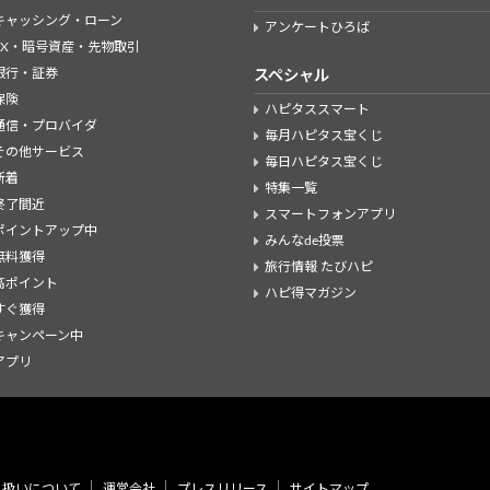
キャッシング・ローン
アンケートひろば
FX・暗号資産・先物取引
銀行・証券
スペシャル
保険
ハピタススマート
通信・プロバイダ
毎月ハピタス宝くじ
その他サービス
毎日ハピタス宝くじ
新着
特集一覧
終了間近
スマートフォンアプリ
ポイントアップ中
みんなde投票
無料獲得
旅行情報 たびハピ
高ポイント
ハピ得マガジン
すぐ獲得
キャンペーン中
アプリ
り扱いについて
運営会社
プレスリリース
サイトマップ