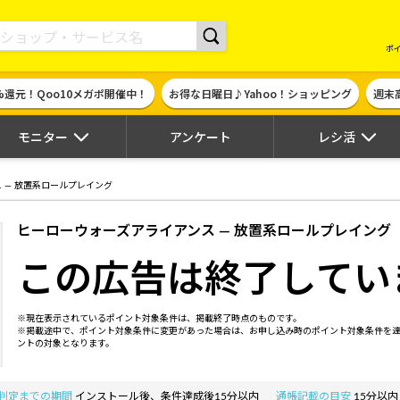
現金やギフト券に交換できるポイントサイト | ハピタス
ポ
%還元！Qoo10メガポ開催中！
お得な日曜日♪Yahoo！ショッピング
週末
モニター
アンケート
レシ活
 — 放置系ロールプレイング
ヒーローウォーズアライアンス — 放置系ロールプレイング
この広告は終了してい
※現在表示されているポイント対象条件は、掲載終了時点のものです。
※掲載途中で、ポイント対象条件に変更があった場合は、お申し込み時のポイント対象条件を
ントの対象となります。
判定までの期間
インストール後、条件達成後15分以内
通帳記載の目安
15分以内