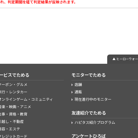
載され、判定期間を経て判定結果が反映されます。
▲ ヒーローウォ
ービスでためる
モニターでためる
クーポン・グルメ
店舗
旅行・レンタカー
通販
オンラインゲーム・コミュニティ
現在進行中のモニター
音楽・映画・アニメ
友達紹介でためる
仕事・資格・教育
引越し・不動産
ハピタス紹介プログラム
美容・エステ
アンケートひろば
クレジットカード