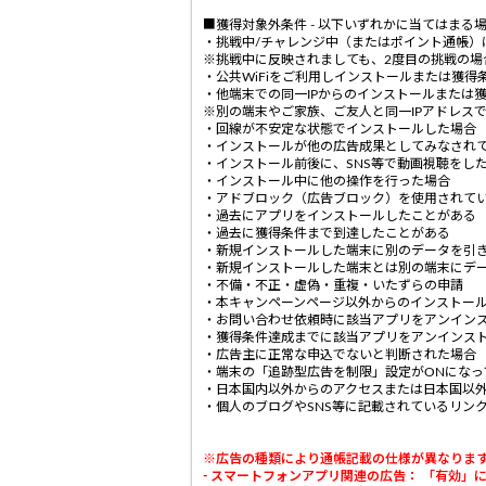
■獲得対象外条件 - 以下いずれかに当てはまる
・挑戦中/チャレンジ中（またはポイント通帳）
※挑戦中に反映されましても、2度目の挑戦の場
・公共WiFiをご利用しインストールまたは獲得
・他端末での同一IPからのインストールまたは
※別の端末やご家族、ご友人と同一IPアドレス
・回線が不安定な状態でインストールした場合
・インストールが他の広告成果としてみなされ
・インストール前後に、SNS等で動画視聴をし
・インストール中に他の操作を行った場合
・アドブロック（広告ブロック）を使用されて
・過去にアプリをインストールしたことがある
・過去に獲得条件まで到達したことがある
・新規インストールした端末に別のデータを引
・新規インストールした端末とは別の端末にデ
・不備・不正・虚偽・重複・いたずらの申請
・本キャンペーンページ以外からのインストー
・お問い合わせ依頼時に該当アプリをアンイン
・獲得条件達成までに該当アプリをアンインス
・広告主に正常な申込でないと判断された場合
・端末の「追跡型広告を制限」設定がONになっ
・日本国内以外からのアクセスまたは日本国以外
・個人のブログやSNS等に記載されているリン
※広告の種類により通帳記載の仕様が異なりま
- スマートフォンアプリ関連の広告： 「有効