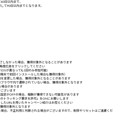
60日以内まで、
して90日以内までとなります。
完了しなかった場合、獲得対象外となることがあります
に再度広告をクリックしてください
(OSが異なっても1回のみ参加可能)
別端末で初回インストールした場合も獲得対象外）
境を変更した場合、獲得対象外となることがあります
準ブラウザ内で遷移されていない場合、獲得対象外となります
る場合があります
がございます
」設定がOFFの場合、報酬が獲得できない可能性があります
らのトラッキング要求を許可』をONにお願いします
ーしたURLを用いたキャンペーン紹介はお控えください
は獲得対象外となります
た場合、不正利用と判断される場合がございますので、削除やリセットはご遠慮く