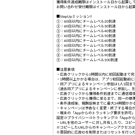
獲得条件達成期限はインストール日から起算して
お問い合わせ受付期限はインストール日から起算
■StepUpミッション!!
①：60日以内にチームレベル20到達
②：60日以内にチームレベル30到達
③：60日以内にチームレベル40到達
④：60日以内にチームレベル50到達
⑤：60日以内にチームレベル60到達
⑥：60日以内にチームレベル70到達
⑦：60日以内にチームレベル80到達
⑧：60日以内にチームレベル90到達
⑨：60日以内にチームレベル100到達
■注意事項
・広告クリックから1時間以内に初回起動まで
・1時間以上かかる場合は、アプリ初回起動前
・同アプリによるキャンペーン参加は1人1回まで
（過去同アプリによるキャンペーンに参加し、
・広告クリックから獲得条件到達までに通信環
・広告クリックから獲得に至るまで、同一の標
・条件達成後、報酬反映までに最大24時間かか
・キャンペーンは予告なく変更・終了する場合
・端末の「Appからのトラッキング要求を許可
設定⇒プライバシー⇒トラッキング⇒『Appか
・URLを他のユーザーに対し共有したり、コピ
※コピーしたURLからのキャンペーンアクセス
※意図的に広告IDを削除またはリセットを行っ