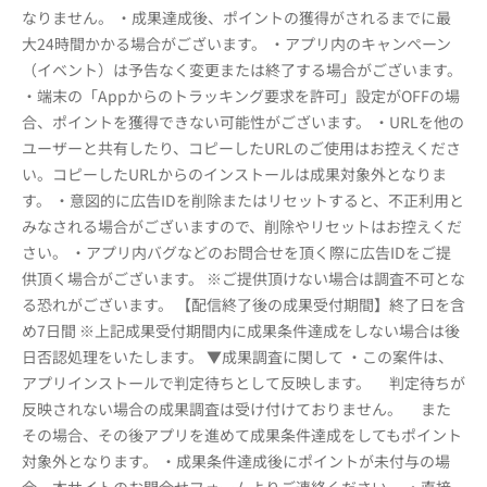
なりません。 ・成果達成後、ポイントの獲得がされるまでに最
大24時間かかる場合がございます。 ・アプリ内のキャンペーン
（イベント）は予告なく変更または終了する場合がございます。
・端末の「Appからのトラッキング要求を許可」設定がOFFの場
合、ポイントを獲得できない可能性がございます。 ・URLを他の
ユーザーと共有したり、コピーしたURLのご使用はお控えくださ
い。コピーしたURLからのインストールは成果対象外となりま
す。 ・意図的に広告IDを削除またはリセットすると、不正利用と
みなされる場合がございますので、削除やリセットはお控えくだ
さい。 ・アプリ内バグなどのお問合せを頂く際に広告IDをご提
供頂く場合がございます。 ※ご提供頂けない場合は調査不可とな
る恐れがございます。 【配信終了後の成果受付期間】終了日を含
め7日間 ※上記成果受付期間内に成果条件達成をしない場合は後
日否認処理をいたします。 ▼成果調査に関して ・この案件は、
アプリインストールで判定待ちとして反映します。 判定待ちが
反映されない場合の成果調査は受け付けておりません。 また
その場合、その後アプリを進めて成果条件達成をしてもポイント
対象外となります。 ・成果条件達成後にポイントが未付与の場