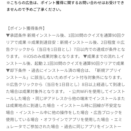
※こちらの広告は、ポイント獲得に関するお問い合わせはお受けでき
ませんので予めご了承ください。
【ポイント獲得条件】
▼承認条件 新規インストール後、1回30問のクイズを通算90回ク
リアで成果 ※成果到達目安：新規インストール後、2日程度 ※広
告クリックから（当日を1日目とし）7日以内での達成が条件とな
ります。 ※iOSのみ成果対象となります。 ▼成果までの流れ 1.イ
ンストール後、起動 2.1回30問のクイズを通算90回クリアで成果
▼却下条件 ・過去にインストール済の場合は、「新規アプリイ
ンストール」に該当しないためポイント付与対象外になります。
※広告クリックから（当日を1日目とし）8日以上経過して到達し
た場合は成果対象外となります。 ・公共WiFiを使用してインスト
ールした場合 ・同じIPアドレスから他の端末でインストールまた
は成果地点に到達した場合 ・インストール時に回線が不安定な
場合 ・インストール中に他の操作をした場合 ・広告ブロックを
使用している場合 ・オフラインでアプリを使用した場合 ・エミ
ュレータでご参加された場合 ・過去に同じアプリをインストー