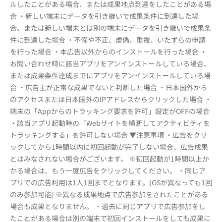
ルしたことがある場合、または成果地点到達をしたことがある場
合 ・新しい端末にデータを引き継いで成果条件に到達した場
合、または新しい端末とは別の端末にデータを引き継いで成果条
件に到達した場合 ・不備や不正、虚偽、重複、いたずらの申請
を行った場合 ・本広告以外からのインストールを行った場合 ・
お問い合わせ時に該当アプリをアンインストールしている場合、
または成果条件達成までにアプリをアンインストールしている場
合 ・広告主が正常な成果でないと判断した場合 ・日本国外から
のアクセスまたは日本国外のIPアドレスからクリックした場合 ・
端末の「Appからのトラッキング要求を許可」設定がOFFの場合
・該当アプリ起動時の「Webサイトを横断してアクティビティを
トラッキングする」を許可しない場合 ▼注意事項 ・広告をクリ
ックしてから1時間以内に初回起動が完了しない場合、広告成果
とはみなされない場合がございます。 ※初回起動が1時間以上か
かる場合は、もう一度広告をクリックしてください。 ・同じア
プリでの広告利用は1人1回までとなります。(OSが異なっても1回
のみ参加可能) ※異なる成果地点で広告参加をされたことがある
場合も成果となりません。 ・過去に同じアプリで広告参加をし
たことがある場合は別の端末で初回インストールをしても成果に