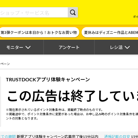
現金やギフト券に交換できるポイントサイト | ハピタス
ポ
第3弾クーポンは本日から！おトクなお買い物
夏休みはディズニー作品とABE
モニター
アンケート
レシ活
ンペーン
TRUSTDOCKアプリ体験キャンペーン
この広告は終了してい
※現在表示されているポイント対象条件は、掲載終了時点のものです。
※掲載途中で、ポイント対象条件に変更があった場合は、お申し込み時のポイント対象条件を
ントの対象となります。
までの期間
新規アプリ体験キャンペーン応募完了後15分以内
通帳記載の目安
15