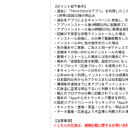
【ポイント却下条件】
・過去に「TRUSTDOCKアプリ」を利用した
・1世帯2回目以降の申込み
・過去本アプリによるキャンペーンに参加し、
・アプリインストール後1時間以内に起動完了に
・アプリインストール後24時間以内に新規会員
・回線が不安定な状態でインストールした場合
・インストール前後に、SNS等で動画視聴をし
・インストール中に他の操作を行った場合
・別の端末やご家族、ご友人と同一IPアドレス
・他端末での同一IPからのインストールの場合
・新規インストールした端末とは別の端末にデ
・端末の「追跡型広告を制限」設定がONになっ
・アドブロック（広告ブロック）を使用されて
・本キャンペーンページ以外からのインストー
・公共WiFiをご利用しインストールまたは成果
・日本国内以外からのアクセスまたは日本国以外
・獲得条件達成までに本アプリをアンインスト
・広告主に正常な申込でないと判断された場合
・個人のブログやSNS等に記載されているリン
・端末の「Appからのトラッキング要求を許可」
※設定⇒プライバシー⇒トラッキング⇒『App
・キャンセル・虚偽・架空・いたずら・申込み
・データ重複・広告主より不正等と判断された
【注意事項】
※こちらの広告は、通帳記載に関するお問い合