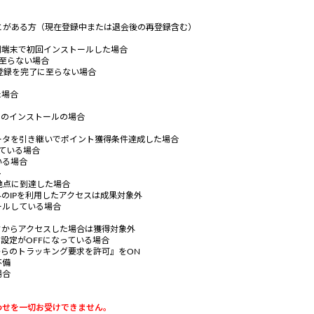
ことがある方（現在登録中または退会後の再登録含む）
別端末で初回インストールした場合
至らない場合
登録を完了に至らない場合
た場合
でのインストールの場合
ータを引き継いでポイント獲得条件達成した場合
ている場合
いる場合
ル
地点に到達した場合
のIPを利用したアクセスは成果対象外
ールしている場合
クからアクセスした場合は獲得対象外
設定がOFFになっている場合
からのトラッキング要求を許可』をON
不備
場合
わせを一切お受けできません。