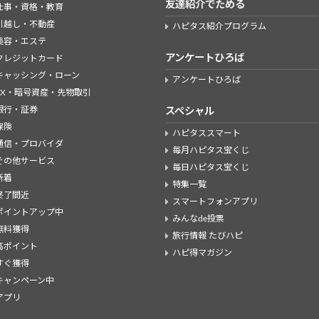
友達紹介でためる
仕事・資格・教育
引越し・不動産
ハピタス紹介プログラム
美容・エステ
アンケートひろば
クレジットカード
キャッシング・ローン
アンケートひろば
FX・暗号資産・先物取引
銀行・証券
スペシャル
保険
ハピタススマート
通信・プロバイダ
毎月ハピタス宝くじ
その他サービス
毎日ハピタス宝くじ
新着
特集一覧
終了間近
スマートフォンアプリ
ポイントアップ中
みんなde投票
無料獲得
旅行情報 たびハピ
高ポイント
ハピ得マガジン
すぐ獲得
キャンペーン中
アプリ