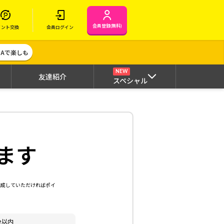
会員登録(無料)
イント交換
会員ログイン
MAで楽しも
NEW
友達紹介
スペシャル
ます
達成していただければポイ
分以内