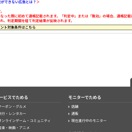
査ができない広告とは？
＞
す。
」になった際に初めて通帳記載されます。「判定中」または「無効」の場合、通帳記載
載され、判定期間を経て判定結果が反映されます。
39 のポイント対象条件はこちら
ービスでためる
モニターでためる
クーポン・グルメ
店舗
旅行・レンタカー
通販
オンラインゲーム・コミュニティ
現在進行中のモニター
音楽・映画・アニメ