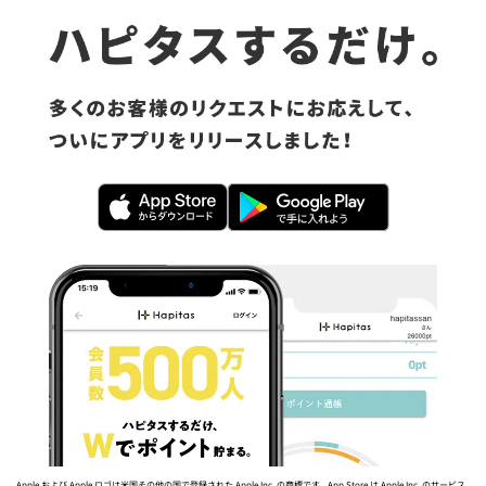
Apple および Apple ロゴは米国その他の国で登録された Apple Inc. の商標です。App Store は Apple Inc. のサービス