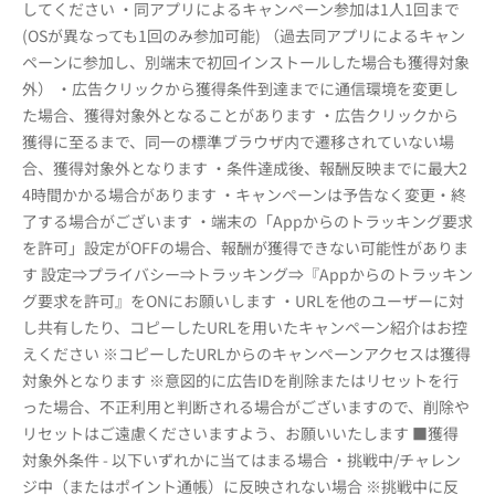
してください ・同アプリによるキャンペーン参加は1人1回まで
(OSが異なっても1回のみ参加可能) （過去同アプリによるキャン
ペーンに参加し、別端末で初回インストールした場合も獲得対象
外） ・広告クリックから獲得条件到達までに通信環境を変更し
た場合、獲得対象外となることがあります ・広告クリックから
獲得に至るまで、同一の標準ブラウザ内で遷移されていない場
合、獲得対象外となります ・条件達成後、報酬反映までに最大2
4時間かかる場合があります ・キャンペーンは予告なく変更・終
了する場合がございます ・端末の「Appからのトラッキング要求
を許可」設定がOFFの場合、報酬が獲得できない可能性がありま
す 設定⇒プライバシー⇒トラッキング⇒『Appからのトラッキン
グ要求を許可』をONにお願いします ・URLを他のユーザーに対
し共有したり、コピーしたURLを用いたキャンペーン紹介はお控
えください ※コピーしたURLからのキャンペーンアクセスは獲得
対象外となります ※意図的に広告IDを削除またはリセットを行
った場合、不正利用と判断される場合がございますので、削除や
リセットはご遠慮くださいますよう、お願いいたします ■獲得
対象外条件 - 以下いずれかに当てはまる場合 ・挑戦中/チャレン
ジ中（またはポイント通帳）に反映されない場合 ※挑戦中に反