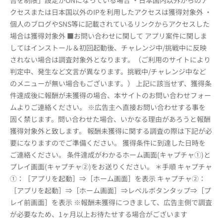
告を制限」設定がONになっている場合 ・日本国内以外からのア
クセスまたは日本国以外のIPを利用したアクセスは獲得対象外 ・
個人のブログやSNS等に記載されているリンクからアクセスした
場合は獲得対象外 ■お問い合わせに関して アプリ案件に関しま
してはインストール＆初回起動後、チャレンジ中/挑戦中に反映
されない場合は調査対象外となります。（ご利用のサイトにより
判定中、発生など文言が異なります。挑戦中/チャレンジ中など
のメニューが無い場合もございます。） 上記に該当せず、獲得条
件達成後に報酬が未獲得の場合、本サイトのお問い合わせフォー
ムよりご連絡ください。 ※広告主へ直接お問い合わせする事を
固く禁じます。問い合わせた場合、いかなる理由があろうと報酬
獲得対象外と致します。 報酬未獲得に関する調査の際は下記が必
要になりますのでご準備ください。 獲得条件に到達した日時を
ご連絡ください。 条件達成がわかるホーム画面(キャプチャ①)と
プレイ画面(キャプチャ②)をお送りください。 ＊手順 キャプチャ
①：［アプリを起動］⇒［ホーム画面］を表示 キャプチャ②：
［アプリを起動］⇒［ホーム画面］⇒レベルボタンタップ⇒［プ
レイ前画面］を表示 ※報酬未獲得につきまして、広告主側で調査
が必要なため、1ヶ月以上お待たせする場合がございます