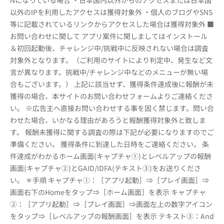
Nになっている場合 ・日本国内以外からのアクセスまたは日本国
以外のIPを利用したアクセスは獲得対象外 ・個人のブログやSNS
等に記載されているリンクからアクセスした場合は獲得対象外 ■
お問い合わせに関して アプリ案件に関しましてはインストール
＆初回起動後、チャレンジ中/挑戦中に反映されない場合は調査
対象外となります。（ご利用のサイトにより判定中、発生など文
言が異なります。挑戦中/チャレンジ中などのメニューが無い場
合もございます。） 上記に該当せず、獲得条件達成後に報酬が未
獲得の場合、本サイトのお問い合わせフォームよりご連絡くださ
い。 ※広告主へ直接お問い合わせする事を固く禁じます。問い合
わせた場合、いかなる理由があろうと報酬獲得対象外と致しま
す。 報酬未獲得に関する調査の際は下記が必要になりますのでご
準備ください。 獲得条件に到達した日時をご連絡ください。 条
件達成がわかるホーム画面(キャプチャ①)とレベルアップの報酬
画面(キャプチャ②)とGAID/IDFA(テキスト③)をお送りくださ
い。 ＊手順 キャプチャ①：［アプリ起動］⇒［プレイ画面］⇒
画面右下のHomeをタップ⇒［ホーム画面］を表示 キャプチャ
②：［アプリ起動］⇒［プレイ画面］⇒画面左上の数字アイコン
をタップ⇒［レベルアップの報酬画面］を表示 テキスト③：And