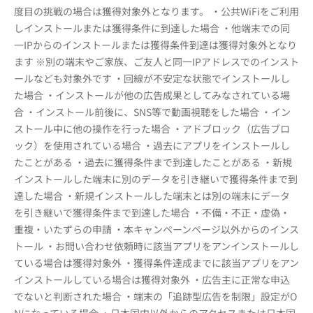
度目の挑戦の場合は獲得対象外となります。 ・公共WiFiをご利用
しインストールまたは獲得条件に到達した場合 ・他端末での同
一IPからのインストールまたは獲得条件到達は獲得対象外となり
ます ※別の端末やご家族、ご友人と同一IPアドレスでのインスト
ールなども対象外です ・回線が不安定な状態でインストールし
た場合 ・インストールが他の広告成果としてみなされている場
合 ・インストール前後に、SNS等で動画視聴をした場合 ・イン
ストール中に他の操作を行った場合 ・アドブロック（広告ブロ
ック）を使用されている場合 ・過去にアプリをインストールし
たことがある ・過去に獲得条件まで到達したことがある ・新規
インストールした端末に別のデータを引き継いで獲得条件まで到
達した場合 ・新規インストールした端末とは別の端末にデータ
を引き継いで獲得条件まで到達した場合 ・不備・不正・虚偽・
重複・いたずらの申請 ・本キャンペーンページ以外からのインス
トール ・お問い合わせ依頼時に該当アプリをアンインストールし
ている場合は獲得対象外 ・獲得条件達成までに該当アプリをアン
インストールしている場合は獲得対象外 ・広告主に正常な申込
でないと判断された場合 ・端末の「追跡型広告を制限」設定がO