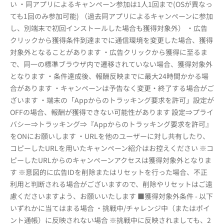
い ・同アプリによるキャンペーン参加は1人1回まで(OSが異なっ
ても1回のみ参加可能) （過去同アプリによるキャンペーンに参加
し、別端末で初回インストールした場合も獲得対象外） ・広告
クリックから獲得条件到達までに通信環境を変更した場合、獲得
対象外となることがあります ・広告クリックから獲得に至るま
で、同一の標準ブラウザ内で遷移されていない場合、獲得対象外
となります ・条件達成後、報酬反映までに最大24時間かかる場
合があります ・キャンペーンは予告なく変更・終了する場合がご
ざいます ・端末の「Appからのトラッキング要求を許可」設定が
OFFの場合、報酬が獲得できない可能性があります 設定⇒プライ
バシー⇒トラッキング⇒『Appからのトラッキング要求を許可』
をONにお願いします ・URLを他のユーザーに対し共有したり、
コピーしたURLを用いたキャンペーン紹介はお控えください ※コ
ピーしたURLからのキャンペーンアクセスは獲得対象外となりま
す ※意図的に広告IDを削除またはリセットを行った場合、不正
利用と判断される場合がございますので、削除やリセットはご遠
慮くださいますよう、お願いいたします ■獲得対象外条件 - 以下
いずれかに当てはまる場合 ・挑戦中/チャレンジ中（またはポイ
ント通帳）に反映されない場合 ※挑戦中に反映されましても、2