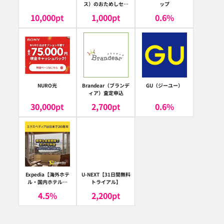
ス）のおためしセッ
ップ
ト
10,000
pt
1,000
pt
0.6
%
NURO光
Brandear（ブランデ
GU（ジーユー）
ィア）査定申込
30,000
pt
2,700
pt
0.6
%
Expedia【海外ホテ
U-NEXT【31日間無料
ル・国内ホテル予
トライアル】
約】（エクスペディ
4.5
%
2,200
pt
ア）