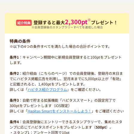
※
2,300
pt
登録すると最大
プレゼント！
紹介特典
※会員登録後のスタンプラリーすべてを達成した場合
特典の条件
※以下の4つの条件すべてを満たした場合の合計ポイントです。
条件1
：キャンペーン期間中に新規会員登録すると100ptをプレゼント
します。
条件2
：紹介経由（こちらのページ）での会員登録後、登録月の末日ま
でにハピタス掲載広告を利用し、翌月末までに5,000pt以上が「有効」
と記載されると、1,400ptをプレゼントします。
詳しくは「
ハピタス紹介プログラム
」をご確認ください。
条件3
：自動で貯まる拡張機能「ハピタススマート」の設定完了で
300ptをプレゼントします（iOS限定）
詳しくは「
Hapitas Smartをインストールしよう！
」をご確認ください
条件4
：会員登録後にエントリーできるスタンプラリーで、集めたスタ
ンプに応じてハピタスポイントをプレゼントします（
500pt
）。
・スタンプ1：アンケート回答で10pt