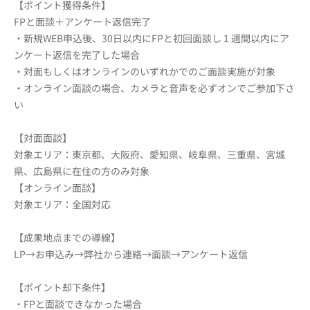
【ポイント獲得条件】
FPと面談＋アンケート返信完了
・新規WEB申込後、30日以内にFPと初回面談し１週間以内にア
ンケート返信を完了した場合
・対面もしくはオンラインのいずれかでのご面談実施が対象
・オンライン面談の場合、カメラと音声を必ずオンでご参加下さ
い
【対面面談】
対象エリア：東京都、大阪府、愛知県、岐阜県、三重県、宮城
県、広島県に在住の方のみ対象
【オンライン面談】
対象エリア：全国対応
【成果地点までの導線】
LP→お申込み→弊社から連絡→面談→アンケート返信
【ポイント却下条件】
・FPと面談できなかった場合