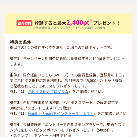
※
2,400
pt
登録すると最大
プレゼント！
紹介特典
※会員登録後のスタンプラリーすべてを達成した場合
特典の条件
※以下の5つの条件すべてを満たした場合の合計ポイントです。
条件1
：キャンペーン期間中に新規会員登録すると100ptをプレゼント
します。
条件2
：紹介経由（こちらのページ）での会員登録後、登録月の末日ま
でにハピタス掲載広告を利用し、翌月末までに5,000pt以上が「有効」
と記載されると、1,400ptをプレゼントします。
詳しくは「
ハピタス紹介プログラム
」をご確認ください。
条件3
：自動で貯まる拡張機能「ハピタススマート」の設定完了で
300ptをプレゼントします（iOS限定）
詳しくは「
Hapitas Smartをインストールしよう！
」をご確認ください
条件4
：会員登録後にエントリーできるスタンプラリーで、集めたスタ
ンプに応じてハピタスポイントをプレゼントします（
500pt
）。
・スタンプ1：アンケート回答で10pt