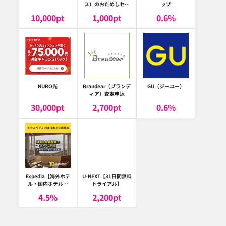
ス）のおためしセッ
ップ
ト
10,000
pt
1,000
pt
0.6
%
NURO光
Brandear（ブランデ
GU（ジーユー）
ィア）査定申込
30,000
pt
2,700
pt
0.6
%
Expedia【海外ホテ
U-NEXT【31日間無料
ル・国内ホテル予
トライアル】
約】（エクスペディ
4.5
%
2,200
pt
ア）