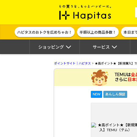
ポイント貯めて
ハピタスのおトクを広めちゃお！
半額以上の商品多数！
本日ま
ショッピング
サービス
ポイントサイト｜ハピタス
★高ポイント★【新規購入】T
TEMUは
全
さらに
日本
NEW
あんしん保証