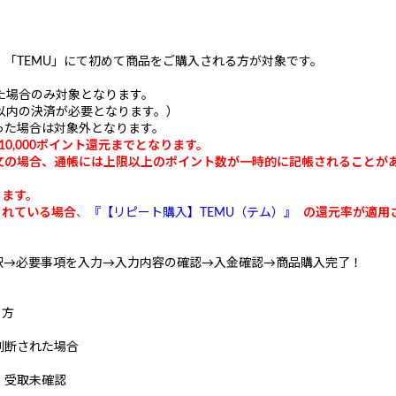
「TEMU」にて初めて商品をご購入される方が対象です。
た場合のみ対象となります。
以内の決済が必要となります。）
った場合は対象外となります。
0,000ポイント還元までとなります。
文の場合、通帳には上限以上のポイント数が一時的に記帳されることが
。
ります。
されている場合
、
『
【リピート購入】TEMU（テム）』
の還元率が適用さ
択→必要事項を入力→入力内容の確認→入金確認→商品購入完了！
る方
判断された場合
・受取未確認