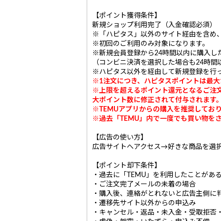
【ポイント獲得条件】
新規ショップ利用完了（入金確認必須）
※「ハピタス」以外のサイト経由を含め、
※初回のご利用のみ対象になります。
※新規会員登録から24時間以内に購入し
（コンビニ決済を選択した場合も24時間
※ハピタス以外を経由して新規登録を行
※1注文につき、ハピタスポイントは最大1
※上限を超えるポイント還元となるご注
大ポイント数に修正されて付与されます
※
TEMUアプリからの購入を推奨してお
※過去「TEMU」内で一度でも買い物を
【広告の使い方】
広告サイトへアクセス→好きな商品を選
【ポイント却下条件】
・過去に「TEMU」を利用したことがあ
・ご注文完了メールの未着の場合
・購入後、連絡がとれないと広告主側に
・遷移先サイト以外からの申込み
・キャンセル・返品・未入金・受取拒否