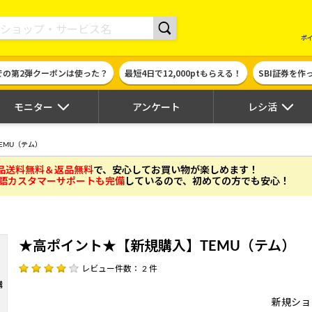
現金やギフト券に交換できるポイントサイト | ハピタス
ポ
での第2弾クーポンは使った？
最短4日で12,000ptもらえる！
SBI証券を
モニター
アンケート
レシ活
EMU（テム）
品送料無料＆返品無料
で、安心してお買い物が楽しめます！
語カスタマーサポートも完備
しているので、初めての方でも安心！
★高ポイント★【新規購入】TEMU（テム）
レビュー件数： 2 件
新規ショ