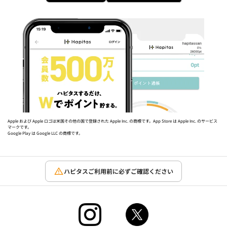
Apple および Apple ロゴは米国その他の国で登録された Apple Inc. の商標です。App Store は Apple Inc. のサービス
マークです。
Google Play は Google LLC の商標です。
ハピタスご利用前に必ずご確認ください