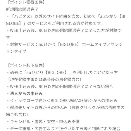
【ポイント獲得条件】
新規回線開通完了
・「ハピタス」以外のサイト経由を含め、初めて「auひかり【BI
GLOBE】」のサービスをご利用される方が対象です。
・WEB申込み後、90日以内の回線開通完了に至った方が対象で
す。
・対象サービス：auひかり【BIGLOBE】 ホームタイプ／マンシ
ョンタイプ
【ポイント却下条件】
・過去に「auひかり【BIGLOBE】」を利用したことがある方
（現在登録中または退会後の再登録含む）
・WEB申込み後、90日以内の回線開通完了に至らない場合
・
法人からの申込み
・＜ビッグローブ光＞＜BIGLOBE WiMAX+5G＞からの申込み
・遷移先サイト以外からの申込み（最終クリックが他広告経由の
場合も含む）
・キャンセル・虚偽・架空・申込み不備
・データ重複・広告主より不正やいたずら等と判断された場合