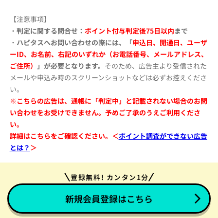
【注意事項】
・
判定に関する問合せ：
ポイント付与判定後75日以内
まで
・
ハピタスへお問い合わせの際には、「
申込日、開通日、ユーザ
ーID、お名前、右記のいずれか（お電話番号、メールアドレス、
ご住所）
」が必要となります。
そのため、広告主より受信された
メールや申込み時のスクリーンショットなどは必ずお控えくださ
い。
※こちらの広告は、通帳に「判定中」と記載されない場合のお問
い合わせをお受けできません。予めご了承のうえご利用くださ
い。
詳細はこちらをご確認ください。＜
ポイント調査ができない広告
とは？
＞
登録無料! カンタン1分
新規会員登録はこちら