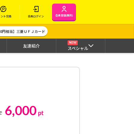
会員登録(無料)
イント交換
会員ログイン
000円相当】三菱ＵＦＪカード
NEW
友達紹介
スペシャル
6,000
pt
で