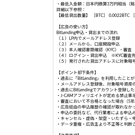
・最低入金額：日本円換算3万円相当（
詳細以下参照：
【最低貸出数量】 ［BTC］ 0.0022BTC ［ET
【広告の使い方】
BitLending申込・貸出までの流れ
（１）LP内でメールアドレス登録
（２）メールから、口座開設申込
（３）本人確認書類確認（KYC）・審査
（４）ログイン・貸出申込 ※KYC審査
（５）発行された貸出アドレスに対象暗
【ポイント却下条件】
・過去に「BitLending」を利用した
・メールアドレス登録後、対象暗号資産の
・過去にBitLendingでアカウント登録
・J-CAMアフィリエイトが定める禁止
・審査において不合格となった場合（5
・広告経由の申込履歴の確認が取れなか
・申込の委託など、代行業者による申込
・キャンセル・虚偽・架空・いたずら・
・データ重複・広告主より不正等と判断