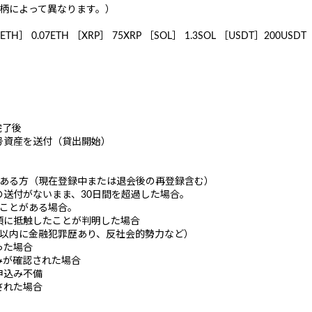
銘柄によって異なります。）
H］ 0.07ETH ［XRP］ 75XRP ［SOL］ 1.3SOL ［USDT］200USDT
完了後
号資産を送付（貸出開始）
ことがある方（現在登録中または退会後の再登録含む）
送付がないまま、30日間を超過した場合。
したことがある場合。
事項に抵触したことが判明した場合
年以内に金融犯罪歴あり、反社会的勢力など）
った場合
みが確認された場合
申込み不備
された場合