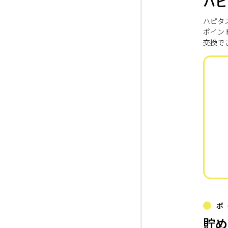
ハピ
ハピタ
ポイン
交換で
ポ
貯め