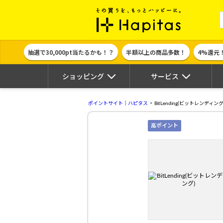
ポイント貯めて
抽選で30,000pt当たるかも！？
半額以上の商品多数！
4%還元
ショッピング
サービス
ポイントサイト｜ハピタス
BitLending(ビットレンディング
高ポイント