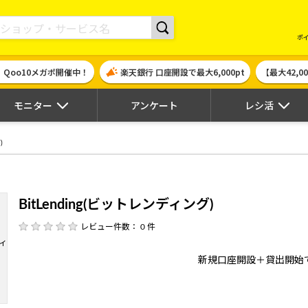
現金やギフト券に交換できるポイントサイト | ハピタス
ポ
！Qoo10メガポ開催中！
楽天銀行 口座開設で最大6,000pt
【最大42,
モニター
アンケート
レシ活
)
BitLending(ビットレンディング)
レビュー件数： 0 件
新規口座開設＋貸出開始