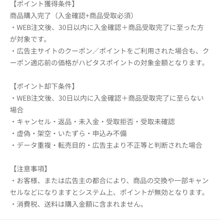
【ポイント獲得条件】
商品購入完了（入金確認+商品受取必須）
・WEB注文後、30日以内に入金確認＋商品受取完了に至った方
が対象です。
・広告主サイトのクーポン／ポイントをご利用された場合も、ク
ーポン適応前の価格がハピタスポイントの対象金額となります。
【ポイント却下条件】
・WEB注文後、30日以内に入金確認＋商品受取完了に至らない
場合
・キャンセル・返品・未入金・受取拒否・受取未確認
・虚偽・架空・いたずら・申込み不備
・データ重複・転売目的・広告主より不正等と判断された場合
【注意事項】
・お客様、または広告主の都合により、商品の交換や一部キャン
セルなどになりますとシステム上、ポイントが無効となります。
・消費税、送料は購入金額に含まれません。