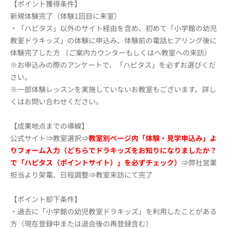
【ポイント獲得条件】
新規体験完了（体験1回目に来室）
・「ハピタス」以外のサイト経由を含め、初めて「小学館の幼児
教室ドラキッズ」の体験に申込み、体験前の電話ヒアリング後に
体験完了した方 （ご案内カウンターもしくはへ教室への来訪）
※お申込みの際のアンケートで、「ハピタス」を必ずお選びくだ
さい。
※一部体験レッスンを実施していないお教室もございます。詳し
くはお問い合わせください。
【成果地点までの導線】
公式サイト⇒教室選択⇒
教室別ページ内「体験・見学申込み」よ
りフォーム入力（どちらでドラキッズをお知りになりましたか？
で「ハピタス（ポイントサイト）」を必ずチェック）
⇒弊社営業
担当より架電、日程調整⇒教室来訪にて完了
【ポイント却下条件】
・過去に「小学館の幼児教室ドラキッズ」を利用したことがある
方（現在登録中または退会後の再登録含む）