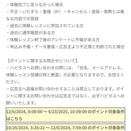
・体験完了に至らなかった場合
・不正・いたずら・重複（IP）・キャンセル・虚偽・実際とは異
なる内容での登録
・過去に体験レッスンに参加されている方
・過去に通学履歴がある方
・体験レッスン終了後のアンケートに不備がある方
・申込み不備・データ重複・広告主より不正等と判断された場合
【ポイントに関するお問合せについて】
・ハピタスへお問い合わせの際には、「氏名、メールアドレス、
体験レッスン受講日時と教室」が必要となりますので、お控えく
ださい。
・広告主へ直接お問い合わせすることは禁止しております。ポイ
ントに関するお問い合わせは広告主ではなく、必ずハピタスへお
願いいたします。
12/6/2024, 8:00:00
〜
6/23/2025, 10:59:00
のポイント対象条件
はこちら
10/25/2024, 3:26:22
〜
12/6/2024, 7:59:00
のポイント対象条件