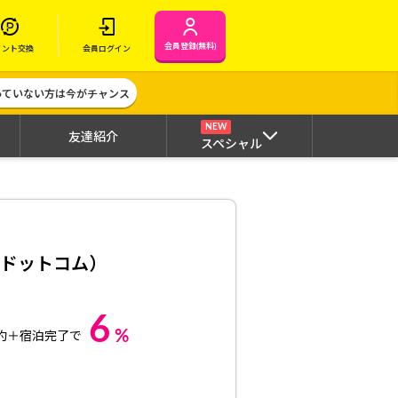
会員登録(無料)
イント交換
会員ログイン
作っていない方は今がチャンス
NEW
友達紹介
スペシャル
ップドットコム）
6
%
約＋宿泊完了で