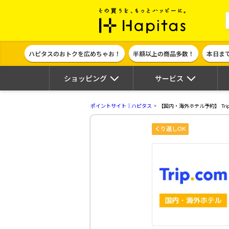
ポイント貯めて
ハピタスのおトクを広めちゃお！
半額以上の商品多数！
本日ま
ショッピング
サービス
ポイントサイト｜ハピタス
【国内・海外ホテル予約】 Tri
くり返しOK