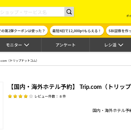
現金やギフト券に交換できるポイントサイト | ハピタス
ポ
での第2弾クーポンは使った？
最短4日で12,000ptもらえる！
SBI証券を
モニター
アンケート
レシ活
p.com（トリップドットコム）
【国内・海外ホテル予約】 Trip.com（トリ
レビュー件数： 8 件
国内・海外ホテル予