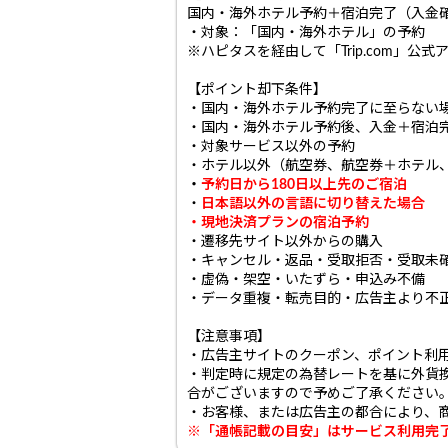
国内・海外ホテル予約＋宿泊完了（入金
・対象：「国内・海外ホテル」の予約
※ハピタスを経由して「Trip.com」
【ポイント却下条件】
・国内・海外ホテル予約完了に至らない
・国内・海外ホテル予約後、入金＋宿泊
・対象サービス以外の予約
・ホテル以外（航空券、航空券＋ホテル
・
予約日から180日以上先のご宿泊
・
日本語以外の言語に切り替えた場合
・現地決済プランの宿泊予約
・遷移先サイト以外からの購入
・キャンセル・返品・受取拒否・受取未
・虚偽・架空・いたずら・申込み不備
・データ重複・転売目的・広告主より不
【注意事項】
・広告主サイトのクーポン、ポイント利
・判定時に規定の為替レートを基に外貨
合がございますので予めご了承ください
・お客様、または広告主の都合により、
※「通帳記載の目安」はサービス利用完了