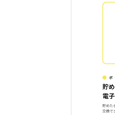
ポ
貯め
電子
貯めた
交換で