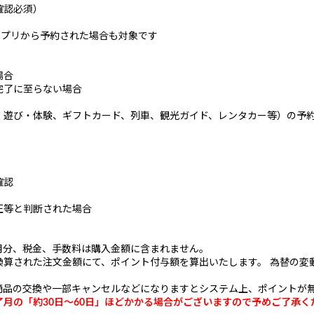
確認必須）
公式アプリから予約された場合も対象です
場合
完了に至らない場合
、遊び・体験、ギフトカード、列車、観光ガイド、レンタカー等）の予
確認
正等と判断された場合
用分、税金、手数料は購入金額に含まれません。
換算された注文金額にて、ポイント付与額を算出いたします。 為替の変
。
商品の交換や一部キャンセルなどになりますとシステム上、ポイントが
月の「約30日～60日」ほどかかる場合がございますので予めご了承く