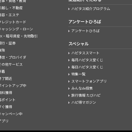
仕事・資格・教育
引越し・不動産
ハピタス紹介プログラム
美容・エステ
アンケートひろば
クレジットカード
キャッシング・ローン
アンケートひろば
FX・暗号資産・先物取引
銀行・証券
スペシャル
保険
ハピタススマート
通信・プロバイダ
毎月ハピタス宝くじ
その他サービス
毎日ハピタス宝くじ
新着
特集一覧
終了間近
スマートフォンアプリ
ポイントアップ中
みんなde投票
無料獲得
旅行情報 たびハピ
高ポイント
ハピ得マガジン
すぐ獲得
キャンペーン中
アプリ