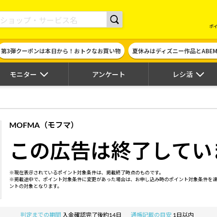
現金やギフト券に交換できるポイントサイト | ハピタス
ポ
第3弾クーポンは本日から！おトクなお買い物
夏休みはディズニー作品とABE
モニター
アンケート
レシ活
MOFMA（モフマ）
この広告は終了してい
※現在表示されているポイント対象条件は、掲載終了時点のものです。
※掲載途中で、ポイント対象条件に変更があった場合は、お申し込み時のポイント対象条件を
ントの対象となります。
判定までの期間
入金確認完了後約14日
通帳記載の目安
1日以内