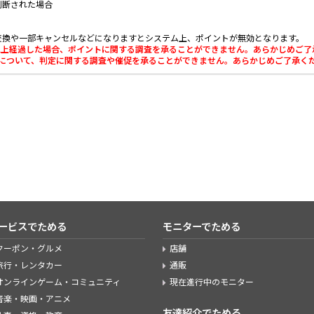
判断された場合
交換や一部キャンセルなどになりますとシステム上、ポイントが無効となります。
0日以上経過した場合、ポイントに関する調査を承ることができません。あらかじめご
利用について、判定に関する調査や催促を承ることができません。あらかじめご了承く
ービスでためる
モニターでためる
クーポン・グルメ
店舗
旅行・レンタカー
通販
オンラインゲーム・コミュニティ
現在進行中のモニター
音楽・映画・アニメ
友達紹介でためる