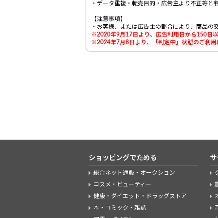
・データ重複・転売目的・広告主より不正等と
【注意事項】
・お客様、または広告主の都合により、商品の
※2020年9月17日より、広告利用日から15
※2024年7月8日より、「判定中」状態のご
ショッピングでためる
サ
総合ネット通販・オークション
コスメ・ビューティー
健康・ダイエット・ドラッグストア
本・コミック・雑誌