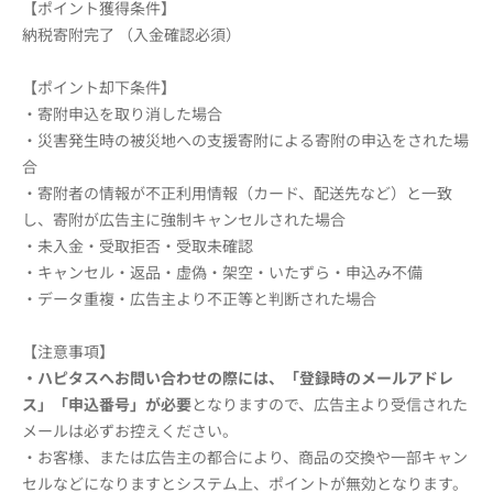
【ポイント獲得条件】
納税寄附完了 （入金確認必須）
【ポイント却下条件】
・寄附申込を取り消した場合
・災害発生時の被災地への支援寄附による寄附の申込をされた場
合
・寄附者の情報が不正利用情報（カード、配送先など）と一致
し、寄附が広告主に強制キャンセルされた場合
・未入金・受取拒否・受取未確認
・キャンセル・返品・虚偽・架空・いたずら・申込み不備
・データ重複・広告主より不正等と判断された場合
【注意事項】
・ハピタスへお問い合わせの際には、「
登録時のメールアドレ
ス
」「申込番号」が必要
となりますので、広告主より受信された
メールは必ずお控えください。
・お客様、または広告主の都合により、商品の交換や一部キャン
セルなどになりますとシステム上、ポイントが無効となります。