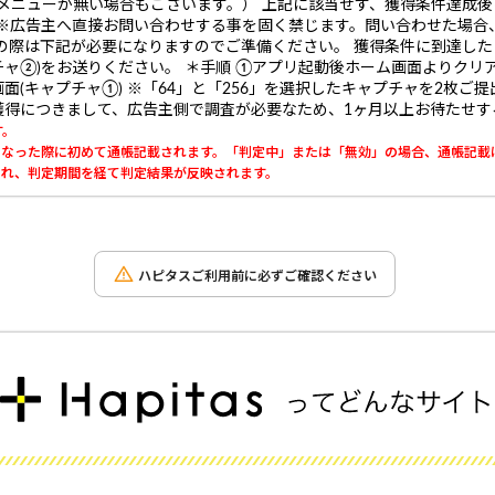
メニューが無い場合もございます。） 上記に該当せず、獲得条件達成
 ※広告主へ直接お問い合わせする事を固く禁じます。問い合わせた場合
の際は下記が必要になりますのでご準備ください。 獲得条件に到達した
チャ②)をお送りください。 ＊手順 ①アプリ起動後ホーム画面よりクリア
(キャプチャ①) ※「64」と「256」を選択したキャプチャを2枚ご
未獲得につきまして、広告主側で調査が必要なため、1ヶ月以上お待たせ
す。
」になった際に初めて通帳記載されます。「判定中」または「無効」の場合、通帳記載
載され、判定期間を経て判定結果が反映されます。
ハピタスご利用前に必ずご確認ください