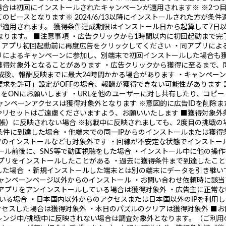
合は初回にインストールされたキャンペーンが適用されます※ ※2つ
24/576で全てのピースとなります※ 2024/6/13以降にインストールされた
適用されます。 獲得条件達成期限はインストール日から起算して7日以
なります。 ■注意事項 ・広告クリックから1時間以内に初回起動まで
、アプリ初回起動前に再度広告をクリックしてください ・同アプリによる
プリによるキャンペーンに参加し、別端末で初回インストールした場合も
獲得対象外となることがあります ・広告クリックから獲得に至るまで、
成後、報酬反映までに最大24時間かかる場合があります ・キャンペー
グ要求を許可」設定がOFFの場合、報酬が獲得できない可能性があります
』をONにお願いします ・URLを他のユーザーに対し共有したり、コピー
キャンペーンアクセスは獲得対象外となります ※意図的に広告IDを削除
リセットはご遠慮くださいますよう、お願いいたします ■獲得対象外条件
帳）に反映されない場合 ※挑戦中に反映されましても、2度目の挑戦の
得条件に到達した場合 ・他端末での同一IPからのインストールまたは獲
でのインストールなども対象外です ・回線が不安定な状態でインストー
ール前後に、SNS等で動画視聴をした場合 ・インストール中に他の操作
プリをインストールしたことがある ・過去に獲得条件まで到達したこと
た場合 ・新規インストールした端末とは別の端末にデータを引き継い
ャンペーンページ以外からのインストール ・お問い合わせ依頼時に該
アプリをアンインストールしている場合は獲得対象外 ・広告主に正常な
いる場合 ・日本国内以外からのアクセスまたは日本国以外のIPを利用し
クセスした場合は獲得対象外 ・本日のパズルのクリアは獲得対象外 ■お
レンジ中/挑戦中に反映されない場合は調査対象外となります。（ご利用