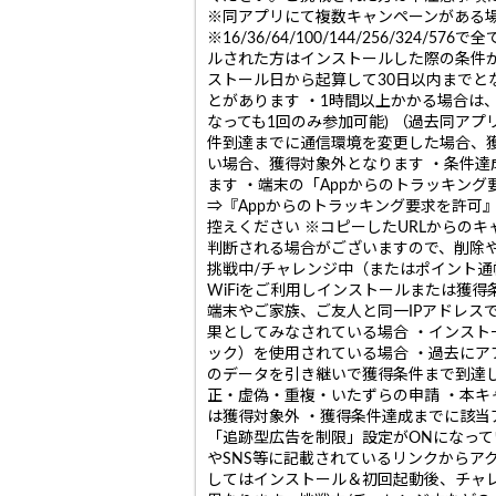
※同アプリにて複数キャンペーンがある場
※16/36/64/100/144/256/3
ルされた方はインストールした際の条件が
ストール日から起算して30日以内までと
とがあります ・1時間以上かかる場合は
なっても1回のみ参加可能) （過去同ア
件到達までに通信環境を変更した場合、
い場合、獲得対象外となります ・条件達
ます ・端末の「Appからのトラッキン
⇒『Appからのトラッキング要求を許可
控えください ※コピーしたURLからの
判断される場合がございますので、削除や
挑戦中/チャレンジ中（またはポイント通
WiFiをご利用しインストールまたは獲
端末やご家族、ご友人と同一IPアドレス
果としてみなされている場合 ・インスト
ック）を使用されている場合 ・過去にア
のデータを引き継いで獲得条件まで到達し
正・虚偽・重複・いたずらの申請 ・本キ
は獲得対象外 ・獲得条件達成までに該当
「追跡型広告を制限」設定がONになって
やSNS等に記載されているリンクからア
してはインストール＆初回起動後、チャ