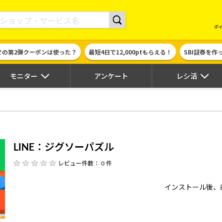
現金やギフト券に交換できるポイントサイト | ハピタス
ポ
での第2弾クーポンは使った？
最短4日で12,000ptもらえる！
SBI証券を
モニター
アンケート
レシ活
LINE：ジグソーパズル
レビュー件数： 0 件
インストール後、