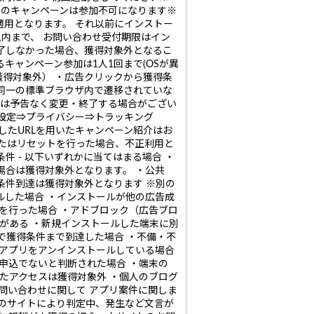
目のキャンペーンは参加不可になります※
方が条件適用となります。 それ以前にインストー
内まで、 お問い合わせ受付期限はイン
完了しなかった場合、獲得対象外となるこ
キャンペーン参加は1人1回まで(OSが異
獲得対象外） ・広告クリックから獲得条
同一の標準ブラウザ内で遷移されていな
ンは予告なく変更・終了する場合がござい
 設定⇒プライバシー⇒トラッキング
したURLを用いたキャンペーン紹介はお
またはリセットを行った場合、不正利用と
 - 以下いずれかに当てはまる場合 ・
場合は獲得対象外となります。 ・公共
得条件到達は獲得対象外となります ※別の
ルした場合 ・インストールが他の広告成
を行った場合 ・アドブロック（広告ブロ
がある ・新規インストールした端末に別
で獲得条件まで到達した場合 ・不備・不
当アプリをアンインストールしている場合
申込でないと判断された場合 ・端末の
たアクセスは獲得対象外 ・個人のブログ
問い合わせに関して アプリ案件に関しま
のサイトにより判定中、発生など文言が