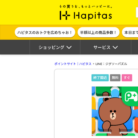
ポイント貯めて
ハピタスのおトクを広めちゃお！
半額以上の商品多数！
本日ま
ショッピング
サービス
ポイントサイト｜ハピタス
LINE：ジグソーパズル
終了間近
無料
すぐ