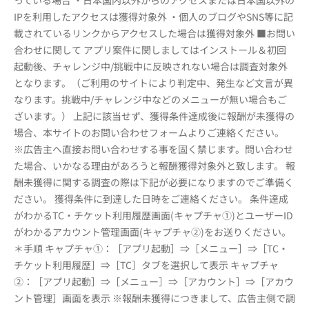
っている場合 ・日本国内以外からのアクセスまたは日本国以外の
IPを利用したアクセスは獲得対象外 ・個人のブログやSNS等に記
載されているリンクからアクセスした場合は獲得対象外 ■お問い
合わせに関して アプリ案件に関しましてはインストール＆初回
起動後、チャレンジ中/挑戦中に反映されない場合は調査対象外
となります。（ご利用のサイトにより判定中、発生など文言が異
なります。挑戦中/チャレンジ中などのメニューが無い場合もご
ざいます。） 上記に該当せず、獲得条件達成後に報酬が未獲得の
場合、本サイトのお問い合わせフォームよりご連絡ください。
※広告主へ直接お問い合わせする事を固く禁じます。問い合わせ
た場合、いかなる理由があろうと報酬獲得対象外と致します。 報
酬未獲得に関する調査の際は下記が必要になりますのでご準備く
ださい。 獲得条件に到達した日時をご連絡ください。 条件達成
がわかるTC・チケット利用履歴画面(キャプチャ①)とユーザーID
がわかるアカウント管理画面(キャプチャ②)をお送りください。
＊手順 キャプチャ①：［アプリ起動］⇒［メニュー］⇒［TC・
チケット利用履歴］⇒［TC］タブを選択して表示 キャプチャ
②：［アプリ起動］⇒［メニュー］⇒［アカウント］⇒［アカウ
ント管理］画面を表示 ※報酬未獲得につきまして、広告主側で調