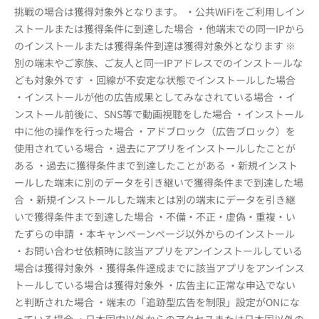
挑戦の場合は獲得対象外となります。 ・公共WiFiをご利用しイン
ストールまたは獲得条件に到達した場合 ・他端末での同一IPから
のインストールまたは獲得条件到達は獲得対象外となります ※
別の端末やご家族、ご友人と同一IPアドレスでのインストールな
ども対象外です ・回線が不安定な状態でインストールした場合
・インストールが他の広告成果としてみなされている場合 ・イ
ンストール前後に、SNS等で動画視聴をした場合 ・インストール
中に他の操作を行った場合 ・アドブロック（広告ブロック）を
使用されている場合 ・過去にアプリをインストールしたことが
ある ・過去に獲得条件まで到達したことがある ・新規インスト
ールした端末に別のデータを引き継いで獲得条件まで到達した場
合 ・新規インストールした端末とは別の端末にデータを引き継
いで獲得条件まで到達した場合 ・不備・不正・虚偽・重複・い
たずらの申請 ・本キャンペーンページ以外からのインストール
・お問い合わせ依頼時に該当アプリをアンインストールしている
場合は獲得対象外 ・獲得条件達成までに該当アプリをアンインス
トールしている場合は獲得対象外 ・広告主に正常な申込でない
と判断された場合 ・端末の「追跡型広告を制限」設定がONにな