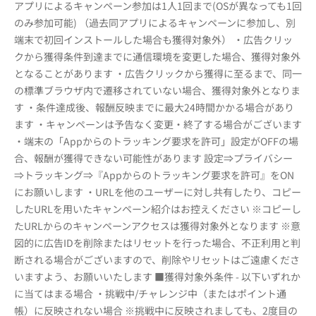
アプリによるキャンペーン参加は1人1回まで(OSが異なっても1回
のみ参加可能) （過去同アプリによるキャンペーンに参加し、別
端末で初回インストールした場合も獲得対象外） ・広告クリッ
クから獲得条件到達までに通信環境を変更した場合、獲得対象外
となることがあります ・広告クリックから獲得に至るまで、同一
の標準ブラウザ内で遷移されていない場合、獲得対象外となりま
す ・条件達成後、報酬反映までに最大24時間かかる場合があり
ます ・キャンペーンは予告なく変更・終了する場合がございます
・端末の「Appからのトラッキング要求を許可」設定がOFFの場
合、報酬が獲得できない可能性があります 設定⇒プライバシー
⇒トラッキング⇒『Appからのトラッキング要求を許可』をON
にお願いします ・URLを他のユーザーに対し共有したり、コピー
したURLを用いたキャンペーン紹介はお控えください ※コピーし
たURLからのキャンペーンアクセスは獲得対象外となります ※意
図的に広告IDを削除またはリセットを行った場合、不正利用と判
断される場合がございますので、削除やリセットはご遠慮くださ
いますよう、お願いいたします ■獲得対象外条件 - 以下いずれか
に当てはまる場合 ・挑戦中/チャレンジ中（またはポイント通
帳）に反映されない場合 ※挑戦中に反映されましても、2度目の