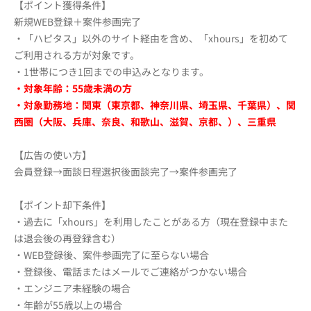
【ポイント獲得条件】
新規WEB登録＋案件参画完了
・「ハピタス」以外のサイト経由を含め、「xhours」を初めて
ご利用される方が対象です。
・1世帯につき1回までの申込みとなります。
・対象
年齢
：55歳未満の方
・対象勤務地：関東（東京都、神奈川県、埼玉県、千葉県）、関
西圏（大阪、兵庫、奈良、和歌山、滋賀、京都、）、三重県
【広告の使い方】
会員登録→面談日程選択後面談完了→案件参画完了
【ポイント却下条件】
・過去に「xhours」を利用したことがある方（現在登録中また
は退会後の再登録含む）
・WEB登録後、案件参画完了に至らない場合
・登録後、電話またはメールでご連絡がつかない場合
・エンジニア未経験の場合
・年齢が55歳以上の場合