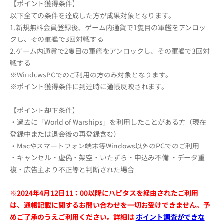
【ポイント獲得条件】
以下全ての条件を達成した方が成果対象となります。
1.新規無料会員登録後、ゲーム内通貨で1隻目の軍艦をアンロッ
クし、その軍艦で3回対戦する
2.ゲーム内通貨で2隻目の軍艦をアンロックし、その軍艦で3回対
戦する
※WindowsPCでのご利用の方のみ対象となります。
※ポイント獲得条件に到達時に通帳反映されます。
【ポイント却下条件】
・過去に「World of Warships」を利用したことがある方（現在
登録中または退会後の再登録含む）
・Macやスマートフォン端末等Windows以外のPCでのご利用
・キャンセル・虚偽・架空・いたずら・申込み不備 ・データ重
複・広告主より不正等と判断された場合
※2024年4月12日11：00以降にハピタスを経由されたご利用
は、通帳記載に関するお問い合わせを一切お受けできません。予
めご了承のうえご利用ください。詳細は
ポイント調査ができな