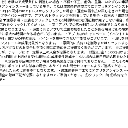
を引き継いで成果条件に到達した場合 ・不備や不正、虚偽、重複、いたずらの申請
をアンインストールしている場合、または成果条件達成までにアプリをアンインスト
たは日本国外のIPアドレスからクリックした場合 ・返金申請や払い戻しをされた場
のプライバシー設定で、アプリのトラッキングを制限している場合 ・端末の「追跡
ている場合 ▼注意事項 ・広告をクリックしてから1時間以内に初回起動が完了しない場
告をクリックしてください。 ・同じアプリでの広告利用は1人1回までとなります。(
成果となりません。 ・過去に同じアプリで広告参加をしたことがある場合は別の端
でに最大24時間かかる場合がございます。 ・アプリ内のキャンペーン（イベント
許可」設定がOFFの場合、ポイントを獲得できない可能性がございます。 ・URLを
インストールは成果対象外となります。 ・意図的に広告IDを削除またはリセットす
リ内バグなどのお問合せを頂く際に広告IDをご提供頂く場合がございます。 ※ご提
が、チャージには一定額以上の入金が必要となります。（銀行口座：5,000円から
め14日間 ※上記成果受付期間内に成果条件達成をしない場合は後日否認処理をいた
。 判定待ちが反映されない場合の成果調査は受け付けておりません。 またその
成後にポイントが未付与の場合、本サイトのお問合せフォームよりご連絡ください。
上経過したものは調査不可となります。 ・成果調査完了までにアプリをアンインス
調査の際は下記が必要になりますのでご準備ください。 ①クリック日時 ②広告を
チャ