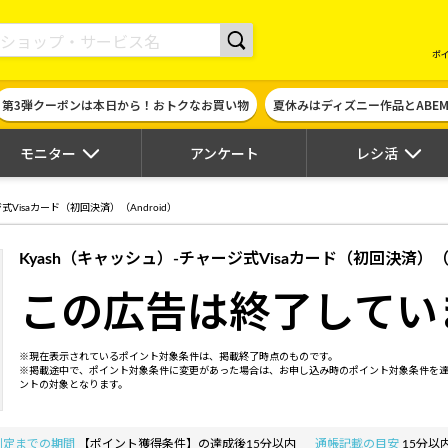
現金やギフト券に交換できるポイントサイト | ハピタス
ポ
第3弾クーポンは本日から！おトクなお買い物
夏休みはディズニー作品とABE
モニター
アンケート
レシ活
式Visaカード（初回決済）（Android）
Kyash（キャッシュ）-チャージ式Visaカード（初回決済）（An
この広告は終了してい
※現在表示されているポイント対象条件は、掲載終了時点のものです。
※掲載途中で、ポイント対象条件に変更があった場合は、お申し込み時のポイント対象条件を
ントの対象となります。
判定までの期間
【ポイント獲得条件】の達成後15分以内
通帳記載の目安
15分以