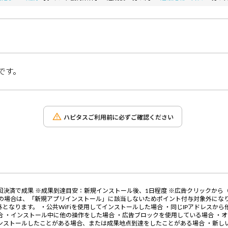
です。
ハピタスご利用前に必ずご確認ください
回決済で成果 ※成果到達目安：新規インストール後、1日程度 ※広告クリックから
済の場合は、「新規アプリインストール」に該当しないためポイント付与対象外になり
となります。 ・公共WiFiを使用してインストールした場合 ・同じIPアドレスか
合 ・インストール中に他の操作をした場合 ・広告ブロックを使用している場合 ・
ンストールしたことがある場合、または成果地点到達をしたことがある場合 ・新し