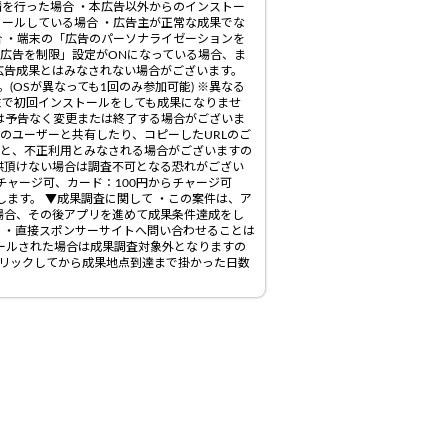
を行った場合 ・本広告以外からのインストー
ールしている場合 ・広告主が正常な成果でな
合 ・端末の「広告のパーソナライゼーションを
型広告を制限」設定がONになっている場合、ま
合、広告成果とはみなされない場合がございます。
OSが異なっても1回のみ参加可能) ※異なる
末で初回インストールをしても成果になりませ
）は予告なく変更または終了する場合がございま
他のユーザーと共有したり、コピーしたURLのご
ると、不正利用とみなされる場合がございますの
供頂けない場合は調査不可となる恐れがござい
チャージ可、カード：100円からチャージ可
します。 ▼成果調査に関して ・この案件は、ア
場合、その後アプリを進めて成果条件達成をし
 ・直接スポンサーサイトへ問い合わせることは
トールされた場合は成果調査対象外となりますの
クリックしてから成果地点到達まで掛かった日数