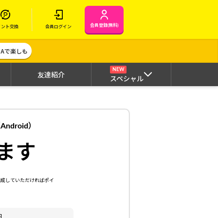
会員登録(無料)
イント交換
会員ログイン
MAで楽しも
NEW
友達紹介
スペシャル
droid）
ます
達成していただければポイ
内