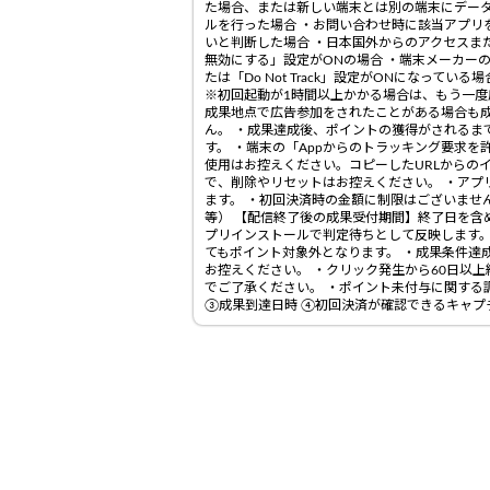
た場合、または新しい端末とは別の端末にデータ
ルを行った場合 ・お問い合わせ時に該当アプリ
いと判断した場合 ・日本国外からのアクセスま
無効にする」設定がONの場合 ・端末メーカー
たは「Do Not Track」設定がONになっ
※初回起動が1時間以上かかる場合は、もう一度広
成果地点で広告参加をされたことがある場合も
ん。 ・成果達成後、ポイントの獲得がされるま
す。 ・端末の「Appからのトラッキング要求を
使用はお控えください。コピーしたURLからの
で、削除やリセットはお控えください。 ・アプ
ます。 ・初回決済時の金額に制限はございません
等） 【配信終了後の成果受付期間】終了日を含
プリインストールで判定待ちとして反映します
てもポイント対象外となります。 ・成果条件達
お控えください。 ・クリック発生から60日以
でご了承ください。 ・ポイント未付与に関する
③成果到達日時 ④初回決済が確認できるキャプ