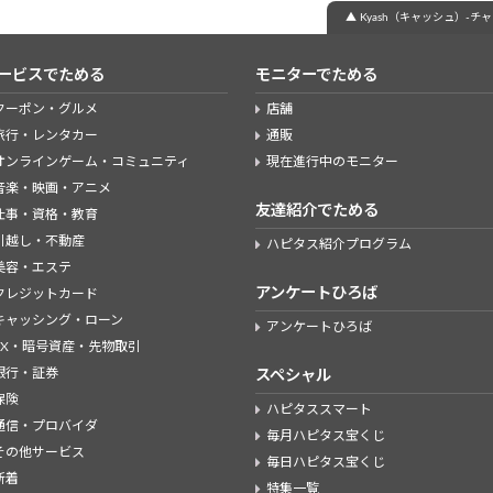
▲ Kyash（キャッシュ）-チ
ービスでためる
モニターでためる
クーポン・グルメ
店舗
旅行・レンタカー
通販
オンラインゲーム・コミュニティ
現在進行中のモニター
音楽・映画・アニメ
友達紹介でためる
仕事・資格・教育
引越し・不動産
ハピタス紹介プログラム
美容・エステ
アンケートひろば
クレジットカード
キャッシング・ローン
アンケートひろば
FX・暗号資産・先物取引
銀行・証券
スペシャル
保険
ハピタススマート
通信・プロバイダ
毎月ハピタス宝くじ
その他サービス
毎日ハピタス宝くじ
新着
特集一覧