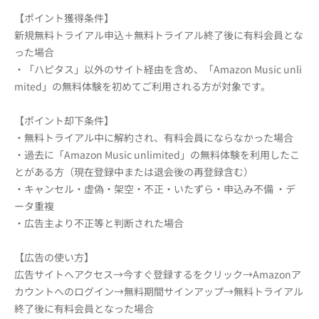
【ポイント獲得条件】
新規無料トライアル申込＋無料トライアル終了後に有料会員とな
った場合
・「ハピタス」以外のサイト経由を含め、「Amazon Music unli
mited」の無料体験を初めてご利用される方が対象です。
【ポイント却下条件】
・無料トライアル中に解約され、有料会員にならなかった場合
・過去に「Amazon Music unlimited」の無料体験を利用したこ
とがある方（現在登録中または退会後の再登録含む）
・キャンセル・虚偽・架空・不正・いたずら・申込み不備 ・デ
ータ重複
・広告主より不正等と判断された場合
【広告の使い方】
広告サイトへアクセス→今すぐ登録するをクリック→Amazonア
カウントへのログイン→無料期間サインアップ→無料トライアル
終了後に有料会員となった場合