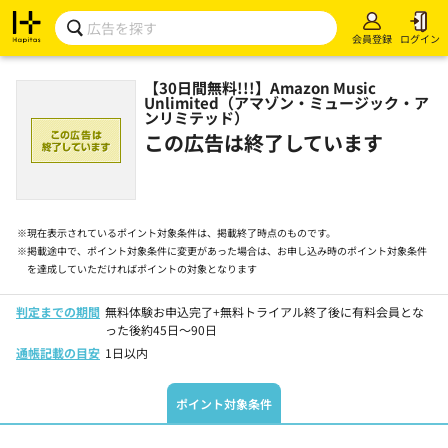
会員登録
ログイン
【30日間無料!!!】Amazon Music
Unlimited（アマゾン・ミュージック・ア
ンリミテッド）
この広告は終了しています
※
現在表示されているポイント対象条件は、掲載終了時点のものです。
※
掲載途中で、ポイント対象条件に変更があった場合は、お申し込み時のポイント対象条件
を達成していただければポイントの対象となります
判定までの期間
無料体験お申込完了+無料トライアル終了後に有料会員とな
った後約45日～90日
通帳記載の目安
1日以内
ポイント対象条件