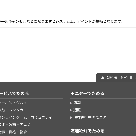
や一部キャンセルなどになりますとシステム上、ポイントが無効となります。
▲ 【無料モニター】三
ービスでためる
モニターでためる
クーポン・グルメ
店舗
旅行・レンタカー
通販
オンラインゲーム・コミュニティ
現在進行中のモニター
音楽・映画・アニメ
友達紹介でためる
仕事・資格・教育