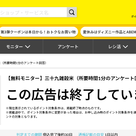
現金やギフト券に交換できるポイントサイト | ハピタス
ポ
第3弾クーポンは本日から！おトクなお買い物
夏休みはディズニー作品とABE
モニター
アンケート
レシ活
米（所要時間1分のアンケート回答）
【無料モニター】三十九雑穀米（所要時間1分のアンケート
この広告は終了してい
※現在表示されているポイント対象条件は、掲載終了時点のものです。
※掲載途中で、ポイント対象条件に変更があった場合は、お申し込み時のポイント対象条件を
ントの対象となります。
判定までの期間
申込完了後約30日
通帳記載の目安
1日以内