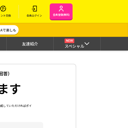
会員登録(無料)
イント交換
会員ログイン
MAで楽しも
NEW
友達紹介
スペシャル
回答）
ます
達成していただければポイ