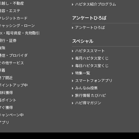
引越し・不動産
ハピタス紹介プログラム
美容・エステ
アンケートひろば
クレジットカード
キャッシング・ローン
アンケートひろば
FX・暗号資産・先物取引
銀行・証券
スペシャル
保険
ハピタススマート
通信・プロバイダ
毎月ハピタス宝くじ
その他サービス
毎日ハピタス宝くじ
新着
特集一覧
終了間近
スマートフォンアプリ
ポイントアップ中
みんなde投票
無料獲得
旅行情報 たびハピ
高ポイント
ハピ得マガジン
すぐ獲得
キャンペーン中
アプリ