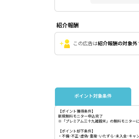
紹介報酬
この広告は
紹介報酬の対象外
ポイント対象条件
【ポイント獲得条件】
新規無料モニター申込完了
※「プレミアム三十九雑穀米」の無料モニター
【ポイント却下条件】
・不備･不正･虚偽･重複･いたずら･未入金･キャ