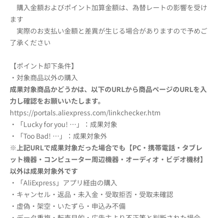
購入金額およびポイント加算金額は、為替レートの影響を受け
ます
実際のお支払い金額と差異が生じる場合がありますので予めご
了承ください
【ポイント却下条件】
・対象商品以外の購入
成果対象商品かどうかは、以下のURLから商品ページのURLを入
力し確認をお願いいたします。
https://portals.aliexpress.com/linkchecker.htm
・「Lucky for you! …」：成果対象
・「Too Bad! …」：成果対象外
※上記URLで成果対象だった場合でも【
PC・携帯電話・タブレ
ット機器
・コンピューター周辺機器・オーディオ・ビデオ機材】
以外は成果対象外です
・「AliExpress」アプリ経由の購入
・キャンセル・返品・未入金・受取拒否・受取未確認
・虚偽・架空・いたずら・申込み不備
・データ重複・転売目的・広告主より不正等と判断された場合