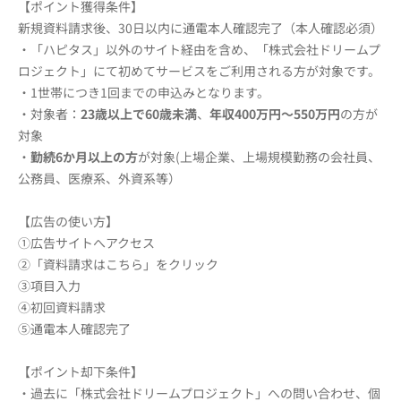
【ポイント獲得条件】
新規資料請求後、30日以内に通電本人確認完了（本人確認必須）
・「ハピタス」以外のサイト経由を含め、「株式会社ドリームプ
ロジェクト」にて初めてサービスをご利用される方が対象です。
・1世帯につき1回までの申込みとなります。
・対象者：
23歳以上で60歳未満
、
年収400万円～550万円
の方が
対象
・
勤続6か月以上の方
が対象(上場企業、上場規模勤務の会社員、
公務員、医療系、外資系等）
【広告の使い方】
①広告サイトへアクセス
②「資料請求はこちら」をクリック
③項目入力
④初回資料請求
⑤通電本人確認完了
【ポイント却下条件】
・過去に「株式会社ドリームプロジェクト」への問い合わせ、個