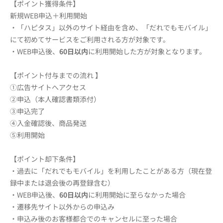
【ポイント獲得条件】
新規WEB申込＋利用開始
・「ハピタス」以外のサイト経由を含め、「だれでもモバイル」
にて初めてサービスをご利用される方が対象です。
・WEB申込後、
60日以内
に利用開始した方が対象となります。
【ポイント付与までの流れ 】
①広告サイトへアクセス
②申込（本人確認書類添付）
③申込完了
④入金確認後、商品発送
⑤利用開始
【ポイント却下条件】
・過去に「だれでもモバイル」を利用したことがある方（現在登
録中または退会後の再登録含む）
・WEB申込後、
60日以内
に利用開始に至らなかった場合
・遷移先サイト以外からの申込み
・申込み後のお客様都合でのキャンセルに至った場合