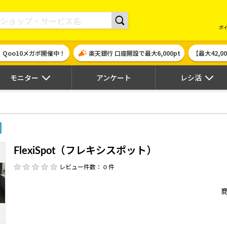
現金やギフト券に交換できるポイントサイト | ハピタス
ポ
！Qoo10メガポ開催中！
楽天銀行 口座開設で最大6,000pt
【最大42,
モニター
アンケート
レシ活
）
FlexiSpot（フレキシスポット）
レビュー件数： 0 件