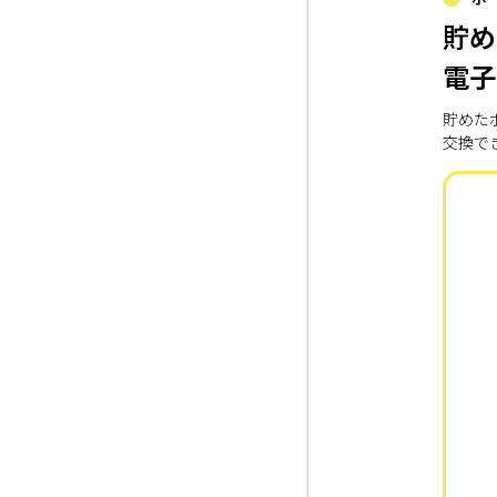
貯め
電子
貯めた
交換で