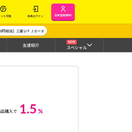
会員登録(無料)
イント交換
会員ログイン
000円相当】三菱ＵＦＪカード
NEW
友達紹介
スペシャル
1.5
%
商品購入で