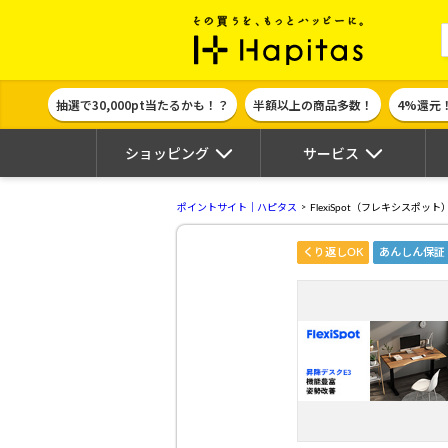
ポイント貯めて
抽選で30,000pt当たるかも！？
半額以上の商品多数！
4%還元
ショッピング
サービス
ポイントサイト｜ハピタス
FlexiSpot（フレキシスポット
くり返しOK
あんしん保証