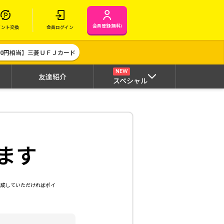
会員登録(無料)
イント交換
会員ログイン
000円相当】三菱ＵＦＪカード
NEW
友達紹介
スペシャル
ます
達成していただければポイ