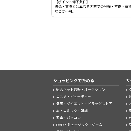
【ポイント却下条件】
虚偽・実際とは異なる内容での登録・不正・重複
などは不可。
ショッピングでためる
サ
総合ネット通販・オークション
コスメ・ビューティー
健康・ダイエット・ドラッグストア
本・コミック・雑誌
家電・パソコン
DVD・ミュージック・ゲーム