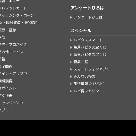
美容・エステ
アンケートひろば
クレジットカード
キャッシング・ローン
アンケートひろば
FX・暗号資産・先物取引
銀行・証券
スペシャル
保険
ハピタススマート
通信・プロバイダ
毎月ハピタス宝くじ
その他サービス
毎日ハピタス宝くじ
新着
特集一覧
終了間近
スマートフォンアプリ
ポイントアップ中
みんなde投票
無料獲得
旅行情報 たびハピ
高ポイント
ハピ得マガジン
すぐ獲得
キャンペーン中
アプリ