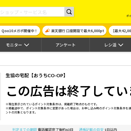
現金やギフト券に交換できるポイントサイト | ハピタス
ポ
！Qoo10メガポ開催中！
楽天銀行 口座開設で最大6,000pt
【最大42,
モニター
アンケート
レシ活
生協の宅配【おうちCO-OP】
この広告は終了してい
※現在表示されているポイント対象条件は、掲載終了時点のものです。
※掲載途中で、ポイント対象条件に変更があった場合は、お申し込み時のポイント対象条件を
ントの対象となります。
判定までの期間
電話確認完了後約60日
通帳記載の目安
1日以内