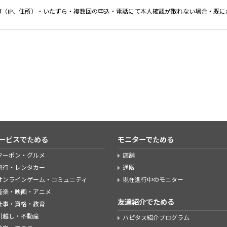
（IP、住所）・いたずら・複数回の申込・電話にて本人確認が取れない場合・既に
ービスでためる
モニターでためる
クーポン・グルメ
店舗
旅行・レンタカー
通販
オンラインゲーム・コミュニティ
現在進行中のモニター
音楽・映画・アニメ
友達紹介でためる
仕事・資格・教育
引越し・不動産
ハピタス紹介プログラム