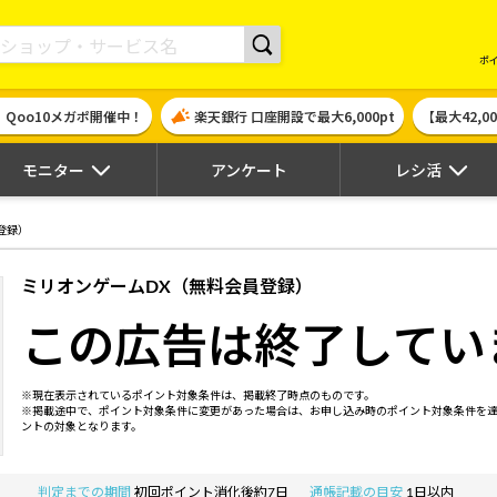
現金やギフト券に交換できるポイントサイト | ハピタス
ポ
！Qoo10メガポ開催中！
楽天銀行 口座開設で最大6,000pt
【最大42,
モニター
アンケート
レシ活
登録）
ミリオンゲームDX（無料会員登録）
この広告は終了してい
※現在表示されているポイント対象条件は、掲載終了時点のものです。
※掲載途中で、ポイント対象条件に変更があった場合は、お申し込み時のポイント対象条件を
ントの対象となります。
判定までの期間
初回ポイント消化後約7日
通帳記載の目安
1日以内