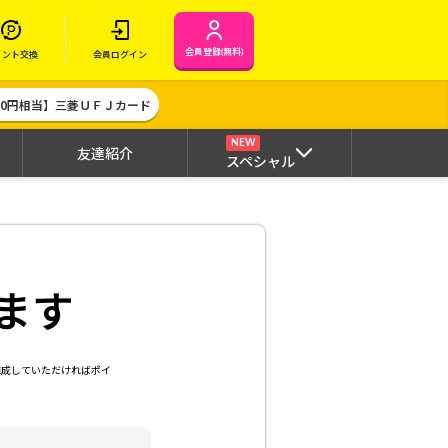
会員登録(無料)
イント交換
会員ログイン
000円相当】三菱ＵＦＪカード
NEW
友達紹介
スペシャル
ます
達成していただければポイ