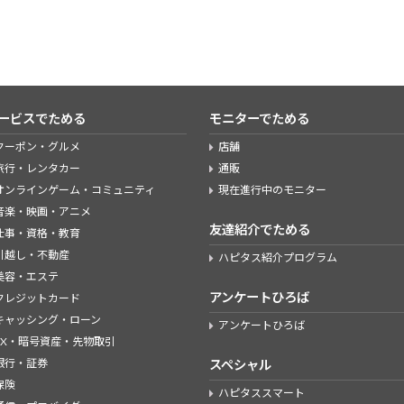
ービスでためる
モニターでためる
クーポン・グルメ
店舗
旅行・レンタカー
通販
オンラインゲーム・コミュニティ
現在進行中のモニター
音楽・映画・アニメ
友達紹介でためる
仕事・資格・教育
引越し・不動産
ハピタス紹介プログラム
美容・エステ
アンケートひろば
クレジットカード
キャッシング・ローン
アンケートひろば
FX・暗号資産・先物取引
銀行・証券
スペシャル
保険
ハピタススマート