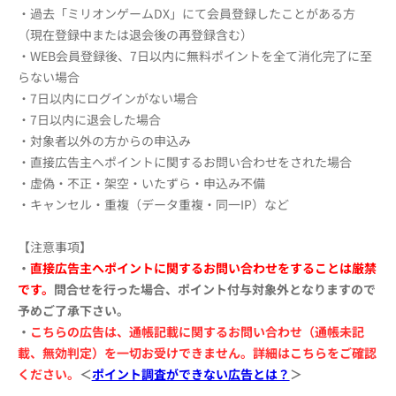
・過去「ミリオンゲームDX」にて会員登録したことがある方
（現在登録中または退会後の再登録含む）
・WEB会員登録後、7日以内に無料ポイントを全て消化完了に至
らない場合
・7日以内にログインがない場合
・7日以内に退会した場合
・対象者以外の方からの申込み
・直接広告主へポイントに関するお問い合わせをされた場合
・虚偽・不正・架空・いたずら・申込み不備
・キャンセル・重複（データ重複・同一IP）など
【注意事項】
・
直接広告主へポイントに関するお問い合わせをすることは厳禁
です。
問合せを行った場合、ポイント付与対象外となりますので
予めご了承下さい。
・
こちらの広告は、通帳記載に関するお問い合わせ（通帳未記
載、無効判定）を一切お受けできません。
詳細はこちらをご確認
ください。
＜
ポイント調査ができない広告とは？
＞