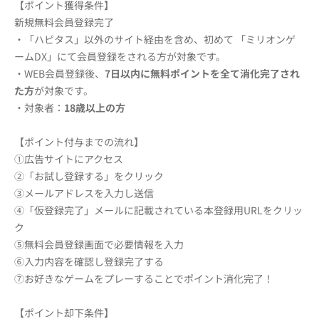
【ポイント獲得条件】
新規無料会員登録完了
・「ハピタス」以外のサイト経由を含め、初めて 「ミリオンゲ
ームDX」にて会員登録をされる方が対象です。
・WEB会員登録後、
7日以内に無料ポイント
を全て消化完了され
た方
が対象です。
・対象者：
18歳以上の方
【ポイント付与までの流れ】
①広告サイトにアクセス
②「お試し登録する」をクリック
③メールアドレスを入力し送信
④「仮登録完了」メールに記載されている本登録用URLをクリッ
ク
⑤無料会員登録画面で必要情報を入力
⑥入力内容を確認し登録完了する
⑦お好きなゲームをプレーすることでポイント消化完了！
【ポイント却下条件】