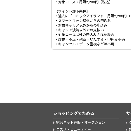
・対象コース：月額2,200円（税込）
【ポイント却下条件】
・過去に「コミックアイランド 月額2,200円
・スマートフォン以外からの申込み
・対象キャリア以外からの申込み
・キャリア決済以外での支払い
・対象コース以外の申込みされた場合
・虚偽・不正・架空・いたずら・申込み不備
・キャンセル・データ重複などは不可
ショッピングでためる
サ
総合ネット通販・オークション
コスメ・ビューティー