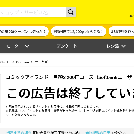
現金やギフト券に交換できるポイントサイト | ハピタス
ポ
での第2弾クーポンは使った？
最短4日で12,000ptもらえる！
SBI証券を
モニター
アンケート
レシ活
0円コース（Softbankユーザー専用）
コミックアイランド 月額2,200円コース（Softbankユー
この広告は終了してい
※現在表示されているポイント対象条件は、掲載終了時点のものです。
※掲載途中で、ポイント対象条件に変更があった場合は、お申し込み時のポイント対象条件を
ントの対象となります。
判定までの期間
有料会員登録完了後15分以内
通帳記載の目安
15分以内