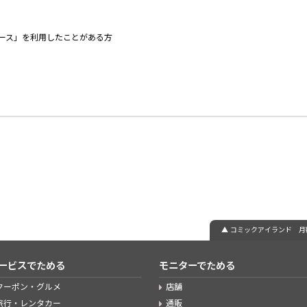
コース」を利用したことがある方
▲ コミックアイランド 月額
ービスでためる
モニターでためる
クーポン・グルメ
店舗
旅行・レンタカー
通販