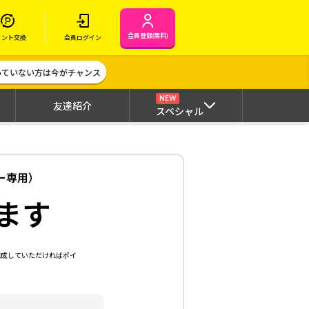
会員登録(無料)
イント交換
会員ログイン
作っていない方は今がチャンス
NEW
友達紹介
スペシャル
ザー専用）
ます
達成していただければポイ