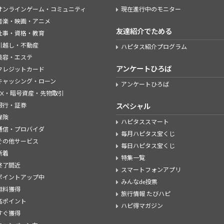
オンラインゲーム・コミュニティ
現在進行中のモニター
音楽・映画・アニメ
友達紹介でためる
仕事・資格・教育
引越し・不動産
ハピタス紹介プログラム
美容・エステ
アンケートひろば
クレジットカード
キャッシング・ローン
アンケートひろば
FX・暗号資産・先物取引
銀行・証券
スペシャル
保険
ハピタススマート
通信・プロバイダ
毎月ハピタス宝くじ
その他サービス
毎日ハピタス宝くじ
新着
特集一覧
終了間近
スマートフォンアプリ
ポイントアップ中
みんなde投票
無料獲得
旅行情報 たびハピ
高ポイント
ハピ得マガジン
すぐ獲得