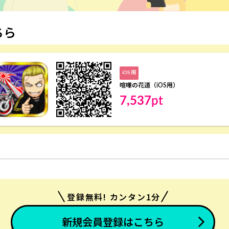
ちら
iOS 用
喧嘩の花道（iOS用）
7,537
pt
登録無料! カンタン1分
新規会員登録はこちら