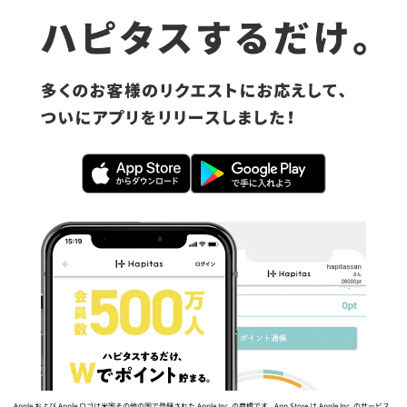
Apple および Apple ロゴは米国その他の国で登録された Apple Inc. の商標です。App Store は Apple Inc. のサービス