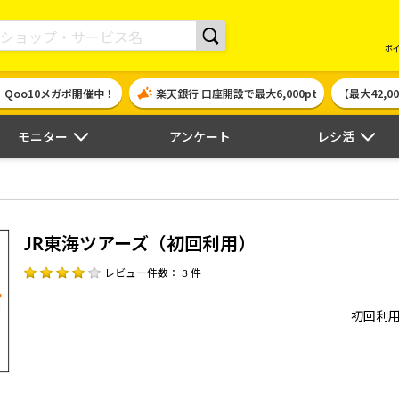
現金やギフト券に交換できるポイントサイト | ハピタス
ポ
！Qoo10メガポ開催中！
楽天銀行 口座開設で最大6,000pt
【最大42,
モニター
アンケート
レシ活
JR東海ツアーズ（初回利用）
レビュー件数： 3 件
初回利