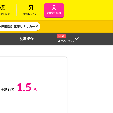
会員登録(無料)
イント交換
会員ログイン
000円相当】三菱ＵＦＪカード
NEW
友達紹介
スペシャル
1.5
%
用＋旅行で