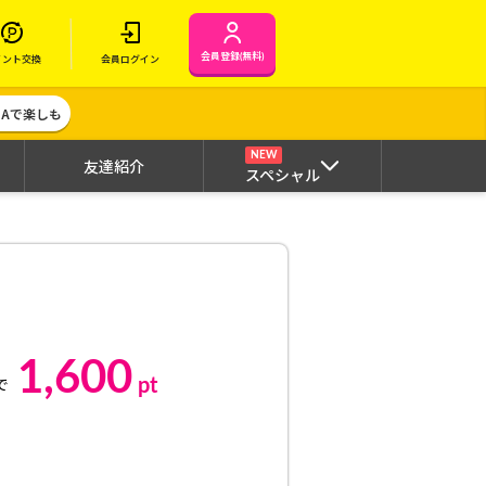
会員登録(無料)
イント交換
会員ログイン
MAで楽しも
NEW
友達紹介
スペシャル
1,600
pt
で