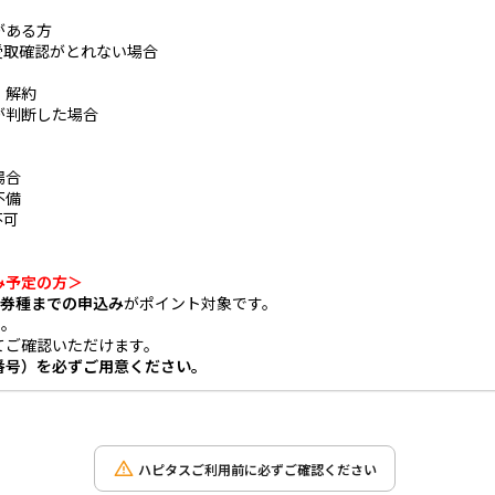
がある方
受取確認がとれない場合
）
・解約
が判断した場合
場合
不備
不可
み予定の方＞
5券種までの申込み
がポイント対象です。
い。
てご確認いただけます。
番号）を必ずご用意ください。
ハピタスご利用前に必ずご確認ください