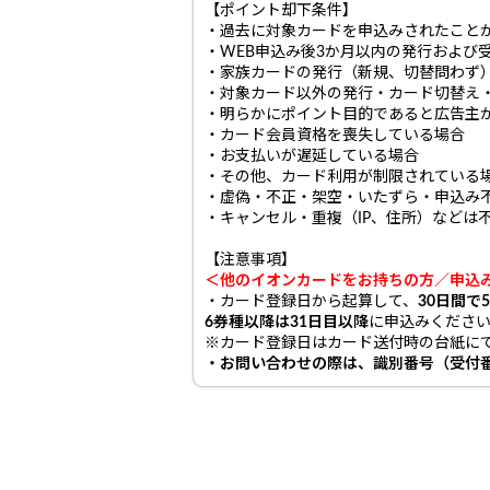
【ポイント却下条件】
・過去に対象カードを申込みされたこと
・WEB申込み後3か月以内の発行および
・家族カードの発行（新規、切替問わず
・対象カード以外の発行・カード切替え
・明らかにポイント目的であると広告主
・カード会員資格を喪失している場合
・お支払いが遅延している場合
・その他、カード利用が制限されている
・虚偽・不正・架空・いたずら・申込み
・キャンセル・重複（IP、住所）などは
【注意事項】
＜他のイオンカードをお持ちの方／申込
・カード登録日から起算して、
30日間で
6券種以降は31日目以降
に申込みくださ
※カード登録日はカード送付時の台紙に
・お問い合わせの際は、識別番号（受付