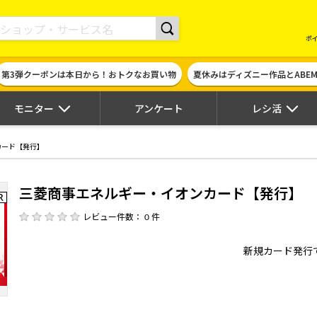
現金やギフト券に交換できるポイントサイト | ハピタス
ポ
第3弾クーポンは本日から！おトクなお買い物
夏休みはディズニー作品とABE
モニター
アンケート
レシ活
カード【発行】
三菱商事エネルギー・イオンカード【発行】
レビュー件数： 0 件
新規カード発行