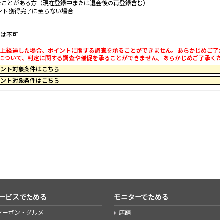
たことがある方（現在登録中または退会後の再登録含む）
ント獲得完了に至らない場合
どは不可
0日以上経過した場合、ポイントに関する調査を承ることができません。あらかじめご
利用について、判定に関する調査や催促を承ることができません。あらかじめご了承く
29 のポイント対象条件はこちら
59 のポイント対象条件はこちら
ービスでためる
モニターでためる
クーポン・グルメ
店舗