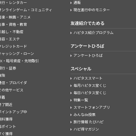
旅行・レンタカー
通販
オンラインゲーム・コミュニティ
現在進行中のモニター
音楽・映画・アニメ
友達紹介でためる
仕事・資格・教育
引越し・不動産
ハピタス紹介プログラム
美容・エステ
アンケートひろば
クレジットカード
キャッシング・ローン
アンケートひろば
FX・暗号資産・先物取引
銀行・証券
スペシャル
保険
ハピタススマート
通信・プロバイダ
毎月ハピタス宝くじ
その他サービス
毎日ハピタス宝くじ
新着
特集一覧
終了間近
スマートフォンアプリ
ポイントアップ中
みんなde投票
無料獲得
旅行情報 たびハピ
高ポイント
ハピ得マガジン
すぐ獲得