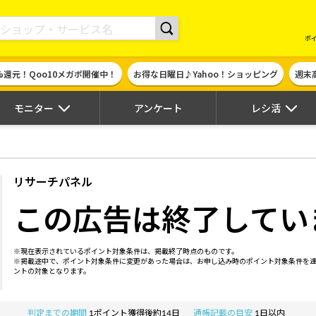
現金やギフト券に交換できるポイントサイト | ハピタス
ポ
%還元！Qoo10メガポ開催中！
お得な日曜日♪Yahoo！ショッピング
週末
モニター
アンケート
レシ活
リサーチパネル
この広告は終了してい
※現在表示されているポイント対象条件は、掲載終了時点のものです。
※掲載途中で、ポイント対象条件に変更があった場合は、お申し込み時のポイント対象条件を
ントの対象となります。
判定までの期間
1ポイント獲得後約14日
通帳記載の目安
1日以内