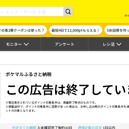
現金やギフト券に交換できるポイントサイト | ハピタス
ポ
での第2弾クーポンは使った？
最短4日で12,000ptもらえる！
SBI証券を
モニター
アンケート
レシ活
ポケマルふるさと納税
この広告は終了してい
※現在表示されているポイント対象条件は、掲載終了時点のものです。
※掲載途中で、ポイント対象条件に変更があった場合は、お申し込み時のポイント対象条件を
ントの対象となります。
判定までの期間
入金確認完了後約30日
通帳記載の目安
1日以内