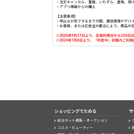
・注文キャンセル、重複、いたずら、虚偽、受
・アプリ導線からの購入
【注意事項】
・申込みが完了するまでの間、通信環境やデバ
・お客様、または広告主の都合により、商品の
※2020年9月17日より、広告利用日から15
※2024年7月8日より、「判定中」状態のご
ショッピングでためる
サ
総合ネット通販・オークション
コスメ・ビューティー