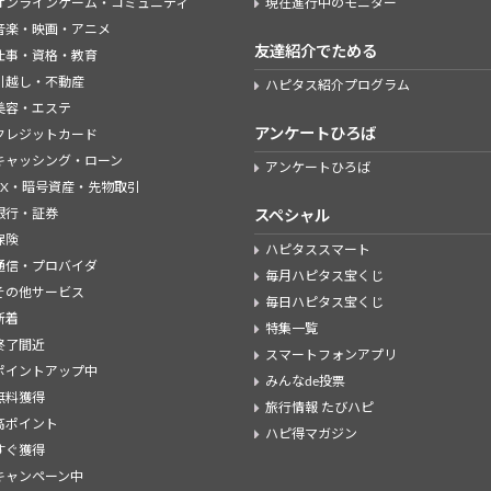
オンラインゲーム・コミュニティ
現在進行中のモニター
音楽・映画・アニメ
友達紹介でためる
仕事・資格・教育
引越し・不動産
ハピタス紹介プログラム
美容・エステ
アンケートひろば
クレジットカード
キャッシング・ローン
アンケートひろば
FX・暗号資産・先物取引
銀行・証券
スペシャル
保険
ハピタススマート
通信・プロバイダ
毎月ハピタス宝くじ
その他サービス
毎日ハピタス宝くじ
新着
特集一覧
終了間近
スマートフォンアプリ
ポイントアップ中
みんなde投票
無料獲得
旅行情報 たびハピ
高ポイント
ハピ得マガジン
すぐ獲得
キャンペーン中