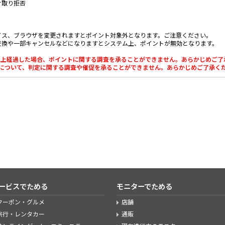
け取り拒否
イス、ブラウザを変更されますとポイント対象外となります。ご注意ください。
交換や一部キャンセルなどになりますとシステム上、ポイントが無効となります。
0日以上経過した場合、ポイントに関する調査を承ることができません。あらかじめご
利用について、判定に関する調査や催促を承ることができません。あらかじめご了承く
ービスでためる
モニターでためる
クーポン・グルメ
店舗
旅行・レンタカー
通販