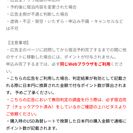
・予約後に宿泊内容を変更された場合
・広告主側が不適と判断した場合
・虚偽・不正・架空・いたずら・申込み不備 ・キャンセルなど
は不可
【注意事項】
・広告主のページに訪問してから宿泊予約完了するまでの間に他
のサイトに移動した場合には、ポイントが付与されません。
申込み完了するまでは、必ず
同じWebブラウザをご利用
くださ
い。
・こちらの広告をご利用した場合、
判定結果が有効として記載さ
れる際に日本円に換算された金額で付与ポイント数が算出されま
す。
予めご了承ください。
・こちらの広告において無効判定の調査を行う際は、必ず宿泊完
了（チェックアウト済み）をしているかご確認の上ハピタスより
ご依頼ください。
・購入時のUSD為替レートで換算した日本円の購入金額で通帳に
ポイント数が記載されます。