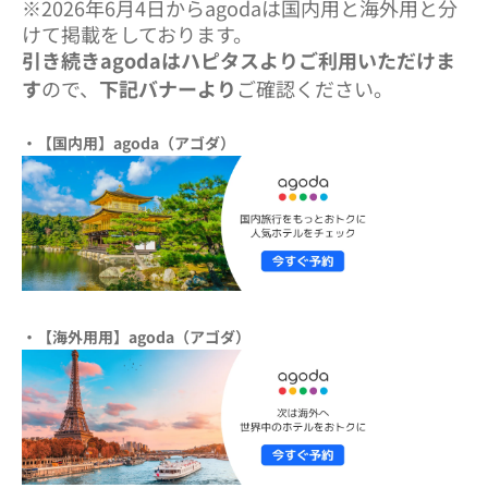
※2026年6月4日からagodaは国内用と海外用と分
けて掲載をしております。
引き続きagodaはハピタスよりご利用いただけま
す
ので、
下記バナーより
ご確認ください。
・【国内用】agoda（アゴダ）
・【海外用用】agoda（アゴダ）