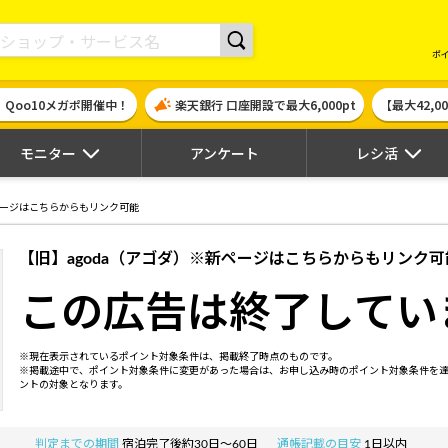
現金やギフト券に交換できるポイントサイト | ハピタス
ポ
！Qoo10メガポ開催中！
楽天銀行 口座開設で最大6,000pt
【最大42,
モニター
アンケート
レシ活
新ページはこちらからもリンク可能
【旧】agoda（アゴダ）※新ページはこちらからもリンク可
この広告は終了してい
※現在表示されているポイント対象条件は、掲載終了時点のものです。
※掲載途中で、ポイント対象条件に変更があった場合は、お申し込み時のポイント対象条件を
ントの対象となります。
判定までの期間
宿泊完了後約30日～60日
通帳記載の目安
1日以内