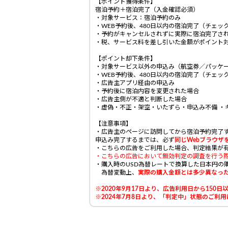
【ポイント獲得条件】
宿泊予約＋宿泊完了（入金確認必須）
・対象サービス：宿泊予約のみ
・WEB予約後、480日以内の宿泊完了（チェ
・予約がキャンセルされずに実際に宿泊完了され
・税、サービス料を差し引いた金額がポイント
【ポイント却下条件】
・対象サービス以外の申込み（航空券／パッケ
・WEB予約後、480日以内の宿泊完了（チェ
・広告主アプリ経由の申込み
・予約後に宿泊内容を変更された場合
・広告主側が不適と判断した場合
・虚偽・不正・架空・いたずら・申込み不備 ・
【注意事項】
・広告主のページに訪問してから宿泊予約完了
申込み完了するまでは、必ず
同じWebブラウザ
・こちらの広告をご利用した場合、
判定結果が
・こちらの広告において無効判定の調査を行う
・購入時のUSD為替レートで換算した日本円の
為替変動上、
実際の購入金額とは多少異なっ
※2020年9月17日より、広告利用日から15
※2024年7月8日より、「判定中」状態のご