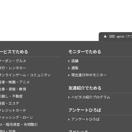
▲ 【旧】agoda
ービスでためる
モニターでためる
クーポン・グルメ
店舗
旅行・レンタカー
通販
オンラインゲーム・コミュニティ
現在進行中のモニター
音楽・映画・アニメ
友達紹介でためる
仕事・資格・教育
引越し・不動産
ハピタス紹介プログラム
美容・エステ
アンケートひろば
クレジットカード
キャッシング・ローン
アンケートひろば
FX・暗号資産・先物取引
銀行・証券