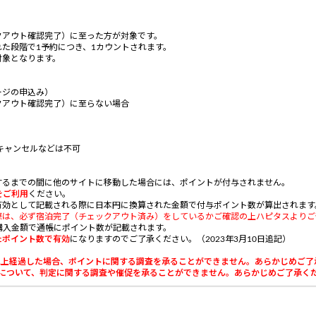
ックアウト確認完了）に至った方が対象です。
た段階で1予約につき、1カウントされます。
対象となります。
ージの申込み）
ックアウト確認完了）に至らない場合
キャンセルなどは不可
するまでの間に他のサイトに移動した場合には、ポイントが付与されません。
をご利用
ください。
有効として記載される際に日本円に換算された金額で付与ポイント数が算出されま
す
際は、必ず宿泊完了（チェックアウト済み）をしているかご確認の上ハピタスよりご
購入金額で通帳にポイント数が記載されます。
たポイント数で有効
になりますのでご了承ください。（2023年3月10日追記）
0日以上経過した場合、ポイントに関する調査を承ることができません。あらかじめご
利用について、判定に関する調査や催促を承ることができません。あらかじめご了承く