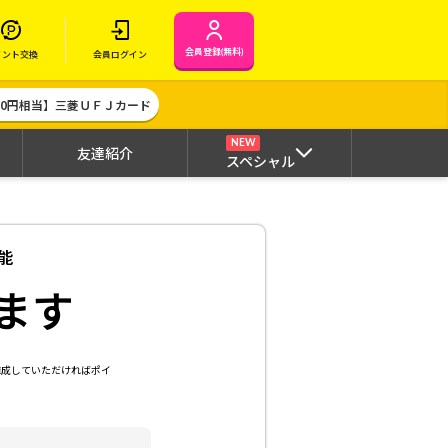
会員登録(無料)
イント交換
会員ログイン
000円相当】三菱ＵＦＪカード
NEW
友達紹介
スペシャル
能
ます
達成していただければポイ