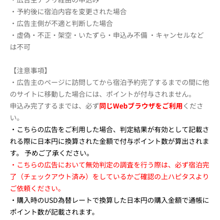
・予約後に宿泊内容を変更された場合
・広告主側が不適と判断した場合
・虚偽・不正・架空・いたずら・申込み不備 ・キャンセルなど
は不可
【注意事項】
・広告主のページに訪問してから宿泊予約完了するまでの間に他
のサイトに移動した場合には、ポイントが付与されません。
申込み完了するまでは、必ず
同じWebブラウザをご利用
くださ
い。
・こちらの広告をご利用した場合、
判定結果が有効として記載さ
れる際に日本円に換算された金額で付与ポイント数が算出されま
す。
予めご了承ください。
・こちらの広告において無効判定の調査を行う際は、必ず宿泊完
了（チェックアウト済み）をしているかご確認の上ハピタスより
ご依頼ください。
・購入時のUSD為替レートで換算した日本円の購入金額で通帳に
ポイント数が記載されます。