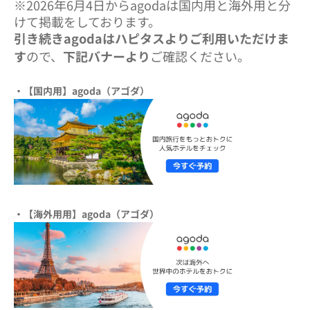
※2026年6月4日からagodaは国内用と海外用と分
けて掲載をしております。
引き続きagodaはハピタスよりご利用いただけま
す
ので、
下記バナーより
ご確認ください。
・【国内用】agoda（アゴダ）
・【海外用用】agoda（アゴダ）