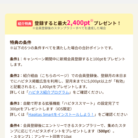
※
2,400
pt
登録すると最大
プレゼント！
紹介特典
※会員登録後のスタンプラリーすべてを達成した場合
特典の条件
※以下の5つの条件すべてを満たした場合の合計ポイントです。
条件1
：キャンペーン期間中に新規会員登録すると100ptをプレゼント
します。
条件2
：紹介経由（こちらのページ）での会員登録後、登録月の末日ま
でにハピタス掲載広告を利用し、翌月末までに5,000pt以上が「有効」
と記載されると、1,400ptをプレゼントします。
詳しくは「
ハピタス紹介プログラム
」をご確認ください。
条件3
：自動で貯まる拡張機能「ハピタススマート」の設定完了で
300ptをプレゼントします（iOS限定）
詳しくは「
Hapitas Smartをインストールしよう！
」をご確認ください
条件4
：会員登録後にエントリーできるスタンプラリーで、集めたスタ
ンプに応じてハピタスポイントをプレゼントします（
500pt
）。
・スタンプ1：アンケート回答で10pt