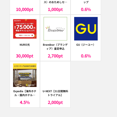
ス）のおためしセッ
ップ
ト
10,000
pt
1,000
pt
0.6
%
NURO光
Brandear（ブランデ
GU（ジーユー）
ィア）査定申込
30,000
pt
2,700
pt
0.6
%
Expedia【海外ホテ
U-NEXT【31日間無料
ル・国内ホテル予
トライアル】
約】（エクスペディ
4.5
%
2,000
pt
ア）