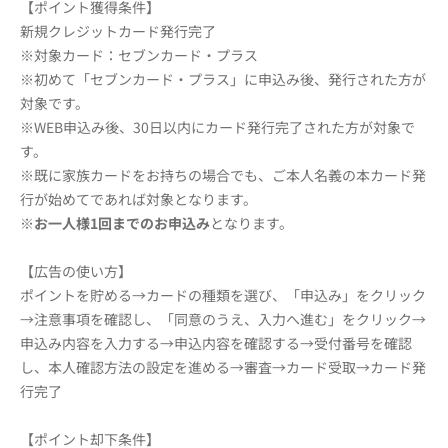
【ポイント獲得条件】
新規クレジットカード発行完了
※対象カード：セブンカード・プラス
※初めて「セブンカード・プラス」に申込み後、発行された方が
対象です。
※WEB申込み後、30日以内にカード発行完了された方が対象で
す。
※既に家族カードをお持ちの場合でも、ご本人名義の本カード発
行が始めてであれば対象となります。
※
お一人様1回までのお申込み
となります。
【広告の使い方】
ポイントを貯める→カードの種類を選び、「申込み」をクリック
→注意事項を確認し、「同意のうえ、入力へ進む」をクリック→
申込み内容を入力する→申込内容を確認する→受付番号を確認
し、本人確認方法の設定を進める→審査→カード受取→カード発
行完了
【ポイント却下条件】