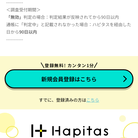
-----------
＜調査受付期間＞
「無効」
判定の場合：判定結果が反映されてから90日以内
通帳に「判定中」と記載されなかった場合：ハピタスを経由した
日から
90
日以内
-----------
登録無料! カンタン1分
新規会員登録はこちら
すでに、登録済みの方は
こちら