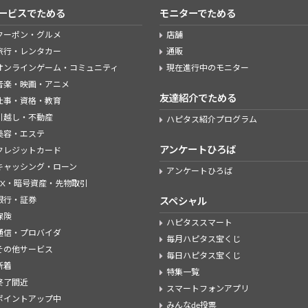
ービスでためる
モニターでためる
クーポン・グルメ
店舗
旅行・レンタカー
通販
オンラインゲーム・コミュニティ
現在進行中のモニター
音楽・映画・アニメ
友達紹介でためる
仕事・資格・教育
引越し・不動産
ハピタス紹介プログラム
美容・エステ
アンケートひろば
クレジットカード
キャッシング・ローン
アンケートひろば
FX・暗号資産・先物取引
銀行・証券
スペシャル
保険
ハピタススマート
通信・プロバイダ
毎月ハピタス宝くじ
その他サービス
毎日ハピタス宝くじ
新着
特集一覧
終了間近
スマートフォンアプリ
ポイントアップ中
みんなde投票