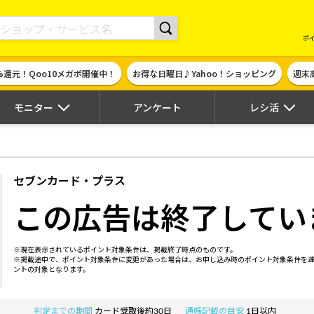
現金やギフト券に交換できるポイントサイト | ハピタス
ポ
%還元！Qoo10メガポ開催中！
お得な日曜日♪Yahoo！ショッピング
週末
モニター
アンケート
レシ活
セブンカード・プラス
この広告は終了してい
※現在表示されているポイント対象条件は、掲載終了時点のものです。
※掲載途中で、ポイント対象条件に変更があった場合は、お申し込み時のポイント対象条件を
ントの対象となります。
判定までの期間
カード受取後約30日
通帳記載の目安
1日以内