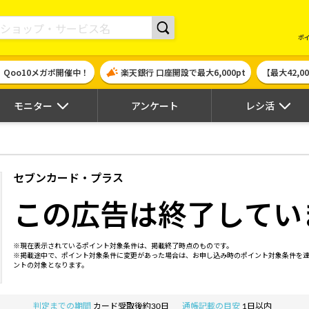
現金やギフト券に交換できるポイントサイト | ハピタス
ポ
！Qoo10メガポ開催中！
楽天銀行 口座開設で最大6,000pt
【最大42,
モニター
アンケート
レシ活
セブンカード・プラス
この広告は終了してい
※現在表示されているポイント対象条件は、掲載終了時点のものです。
※掲載途中で、ポイント対象条件に変更があった場合は、お申し込み時のポイント対象条件を
ントの対象となります。
判定までの期間
カード受取後約30日
通帳記載の目安
1日以内