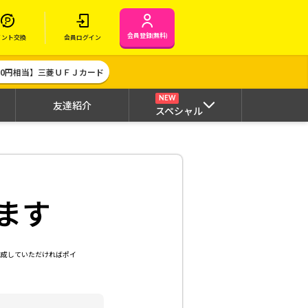
会員登録(無料)
イント交換
会員ログイン
000円相当】三菱ＵＦＪカード
NEW
友達紹介
スペシャル
ます
達成していただければポイ