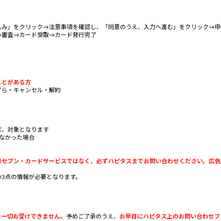
込み」をクリック→注意事項を確認し、「同意のうえ、入力へ進む」をクリック→申
→審査→カード受取→カード発行完了
ことがある方
ずら・キャンセル・解約
、対象となります
なかった場合
㈱セブン・カードサービスではなく、必ずハピタスまでお問い合わせください。広告
3点の情報が必要となります。
は一切お受けできません。
予めご了承のうえ、
お早目にハピタス上のお問い合わせフォ