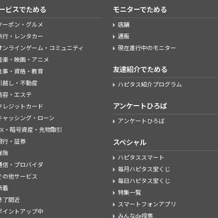
ービスでためる
モニターでためる
クーポン・グルメ
店舗
旅行・レンタカー
通販
オンラインゲーム・コミュニティ
現在進行中のモニター
音楽・映画・アニメ
友達紹介でためる
仕事・資格・教育
引越し・不動産
ハピタス紹介プログラム
美容・エステ
アンケートひろば
クレジットカード
キャッシング・ローン
アンケートひろば
FX・暗号資産・先物取引
銀行・証券
スペシャル
保険
ハピタススマート
通信・プロバイダ
毎月ハピタス宝くじ
その他サービス
毎日ハピタス宝くじ
新着
特集一覧
終了間近
スマートフォンアプリ
ポイントアップ中
みんなde投票