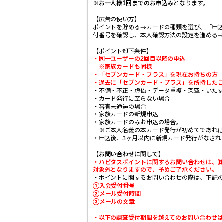
※
お一人様1回までのお申込み
となります。
【広告の使い方】
ポイントを貯める→カードの種類を選び、「申
付番号を確認し、本人確認方法の設定を進める
【ポイント却下条件】
・
同一ユーザーの2回目以降の申込
※家族カードも同様
・「セブンカード・プラス」を現在お持ちの方
・過去に「セブンカード・プラス」を所持した
・不備・不正・虚偽・データ重複・架空・いた
・カード発行に至らない場合
・審査未通過の場合
・家族カードの新規申込
・家族カードのみお申込の場合。
※ご本人名義の本カード発行が初めてであれば
・申込後、3ヶ月以内に新規カード発行がなされ
【お問い合わせに関して】
・ハピタスポイントに関するお問い合わせは、
対象外となりますので、予めご了承ください。
・ポイントに関するお問い合わせの際は、下記の
①入会受付番号
②メール受付時間
③メールの文章
・
以下の調査受付期間を越えてのお問い合わせ